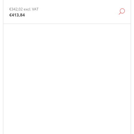
€342,02 excl. VAT
DE
€413,84