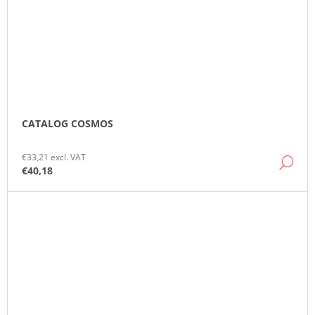
CATALOG COSMOS
€33,21 excl. VAT
DE
€40,18