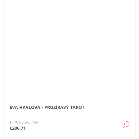
EVA HAVLOVÁ - PROZÍRAVÝ TAROT
€170,83 excl. VAT
DE
€206,71