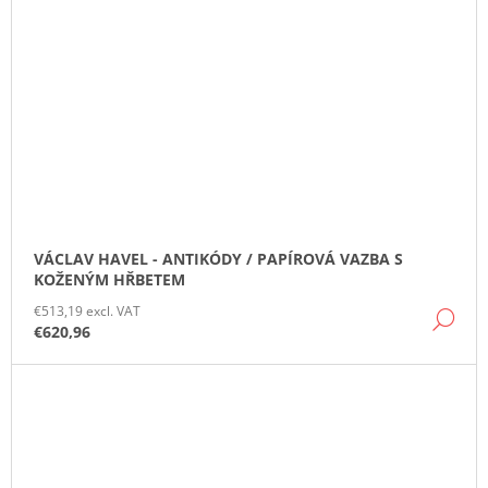
VÁCLAV HAVEL - ANTIKÓDY / PAPÍROVÁ VAZBA S
KOŽENÝM HŘBETEM
€513,19 excl. VAT
DE
€620,96