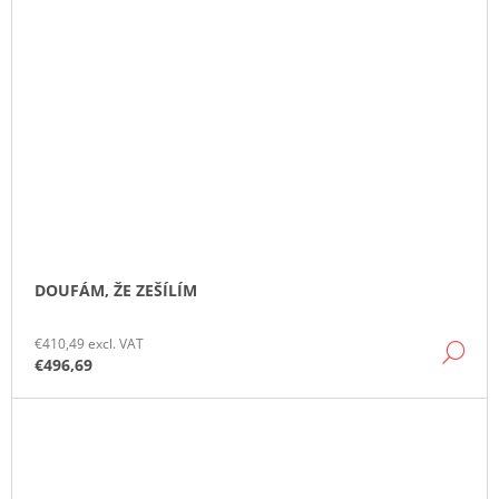
DOUFÁM, ŽE ZEŠÍLÍM
€410,49 excl. VAT
DE
€496,69