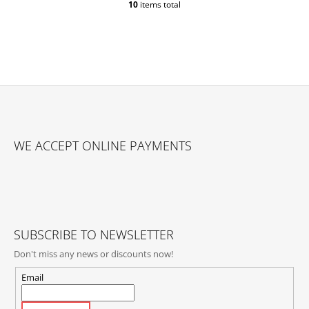
10
items total
L
I
S
T
I
N
G
C
O
F
N
O
T
WE ACCEPT ONLINE PAYMENTS
O
R
O
T
L
E
S
R
SUBSCRIBE TO NEWSLETTER
Don't miss any news or discounts now!
Email