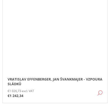
VRATISLAV EFFENBERGER, JAN ŠVANKMAJER - VZPOURA
SLÁDKŮ
€1 026,73 excl. VAT
DE
€1 242,34