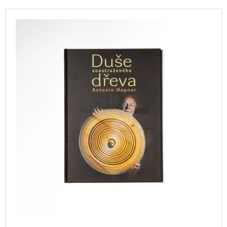
T
I
L
S
N
I
O
G
S
R
F
T
T
O
O
I
R
F
N
?
P
G
R
O
D
U
SEARCH
C
T
S
W
E
R
E
C