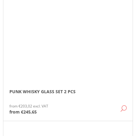
PUNK WHISKY GLASS SET 2 PCS
from €203,02 excl. VAT
DE
from
€245,65