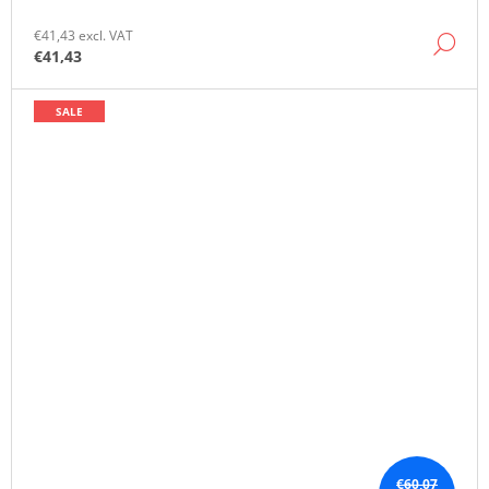
€41,43 excl. VAT
DE
€41,43
SALE
€60,07