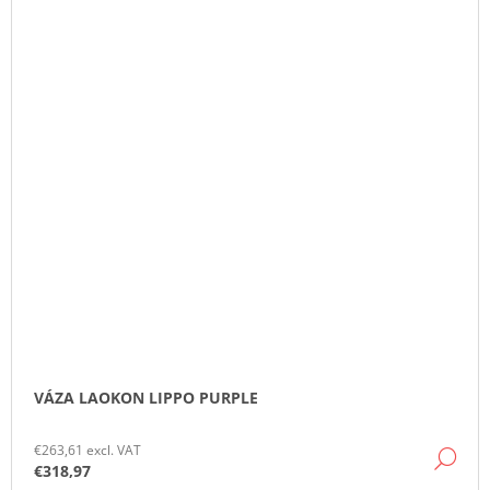
VÁZA LAOKON LIPPO PURPLE
€263,61 excl. VAT
DE
€318,97