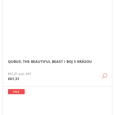
QUBUS: THE BEAUTIFUL BEAST / BOJ S KRÁSOU
€61,31 excl. VAT
DE
€61,31
SALE