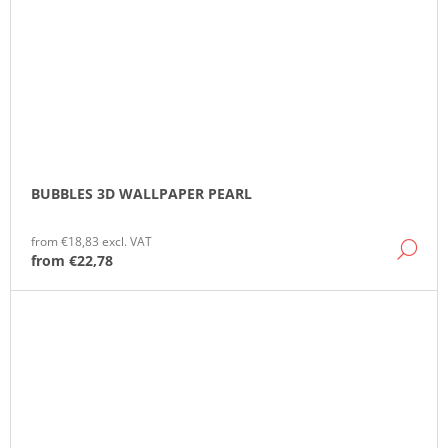
BUBBLES 3D WALLPAPER PEARL
from €18,83 excl. VAT
DE
from
€22,78