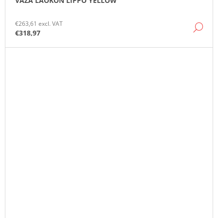
VÁZA LAOKON LIPPO YELLOW
€263,61 excl. VAT
DE
€318,97