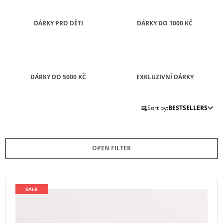
I
N
DÁRKY PRO DĚTI
DÁRKY DO 1000 KČ
G
F
O
R
DÁRKY DO 5000 KČ
EXKLUZIVNÍ DÁRKY
?
P
Sort by:
BESTSELLERS
R
O
D
SEARCH
OPEN FILTER
U
C
T
W
L
E
SALE
S
I
R
O
S
E
R
C