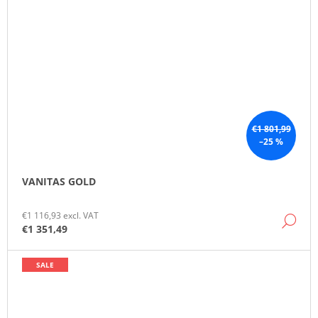
€1 801,99
–25 %
VANITAS GOLD
€1 116,93 excl. VAT
DE
€1 351,49
SALE