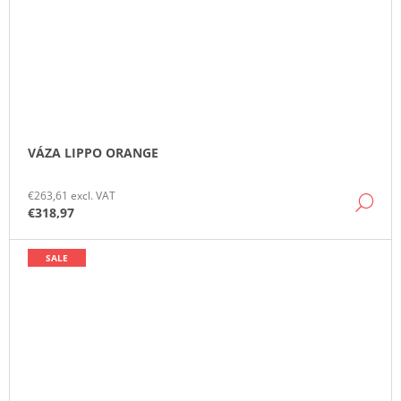
VÁZA LIPPO ORANGE
€263,61 excl. VAT
DE
€318,97
SALE