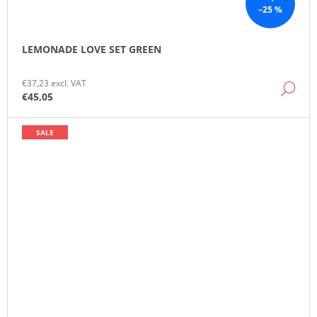
–25 %
LEMONADE LOVE SET GREEN
€37,23 excl. VAT
DE
€45,05
SALE