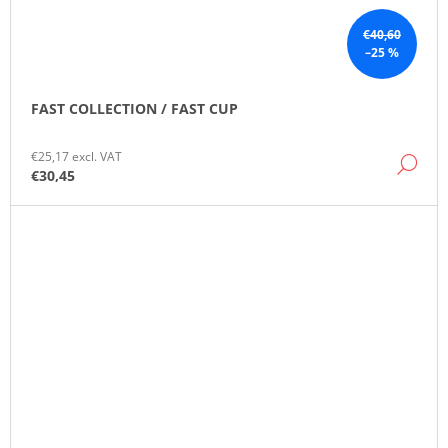
€40,60
–25 %
FAST COLLECTION / FAST CUP
€25,17 excl. VAT
DE
€30,45