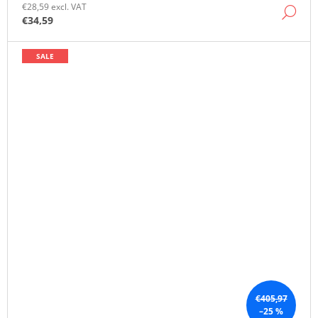
€28,59 excl. VAT
DE
€34,59
SALE
€405,97
–25 %