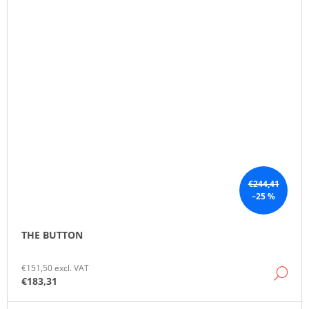
€244,41
–25 %
THE BUTTON
€151,50 excl. VAT
DE
€183,31