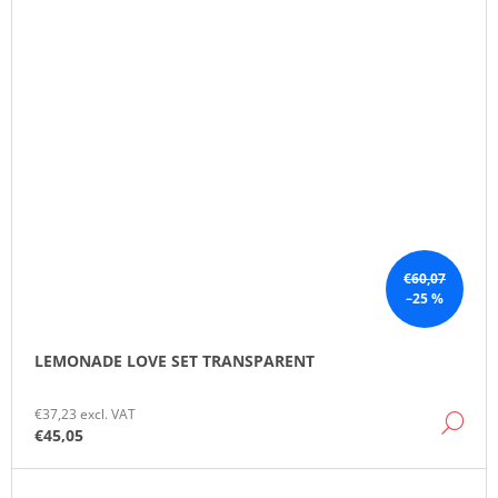
€60,07
–25 %
LEMONADE LOVE SET TRANSPARENT
€37,23 excl. VAT
DE
€45,05