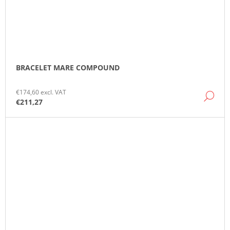
BRACELET MARE COMPOUND
€174,60 excl. VAT
DE
€211,27