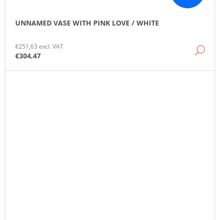
UNNAMED VASE WITH PINK LOVE / WHITE
€251,63 excl. VAT
DE
€304,47