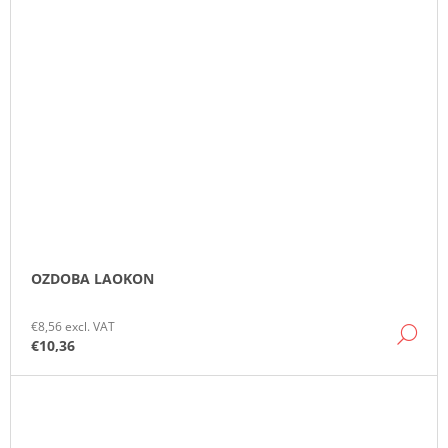
OZDOBA LAOKON
€8,56 excl. VAT
DE
€10,36