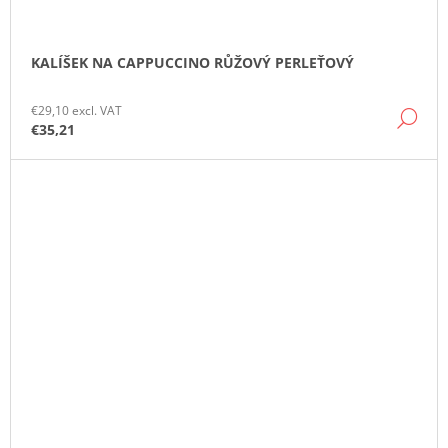
KALÍŠEK NA CAPPUCCINO RŮŽOVÝ PERLEŤOVÝ
€29,10 excl. VAT
DE
€35,21