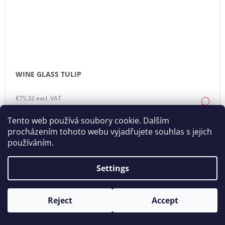
WINE GLASS TULIP
€75,32 excl. VAT
DE
€91,14
Tento web používá soubory cookie. Dalším
procházením tohoto webu vyjadřujete souhlas s jejich
používáním.
Settings
Reject
Accept
Opening hours: Tue - Sun - 11:00 -19:00