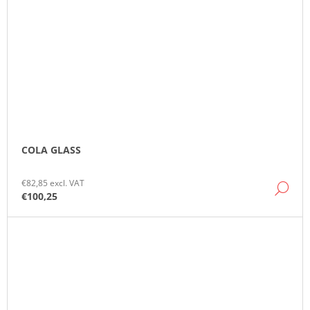
COLA GLASS
€82,85 excl. VAT
DE
€100,25