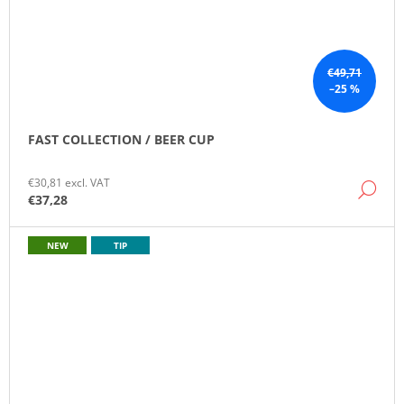
€49,71
–25 %
FAST COLLECTION / BEER CUP
€30,81 excl. VAT
DE
€37,28
NEW
TIP