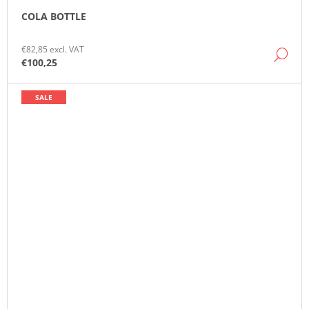
COLA BOTTLE
€82,85 excl. VAT
DE
€100,25
SALE