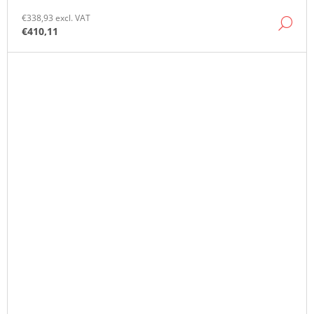
€338,93 excl. VAT
DE
€410,11