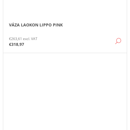
VÁZA LAOKON LIPPO PINK
€263,61 excl. VAT
DE
€318,97