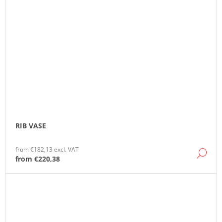
RIB VASE
from €182,13 excl. VAT
DE
from
€220,38