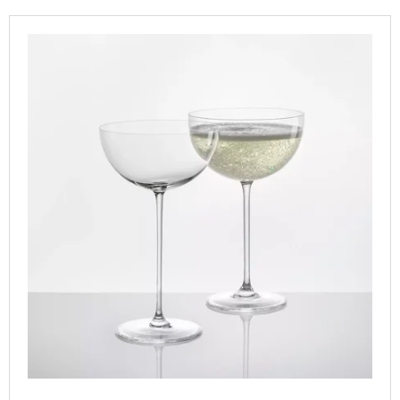
T
I
L
S
N
I
O
G
S
R
F
T
T
O
O
I
R
F
N
?
P
G
R
O
D
U
SEARCH
C
T
S
W
E
R
E
C