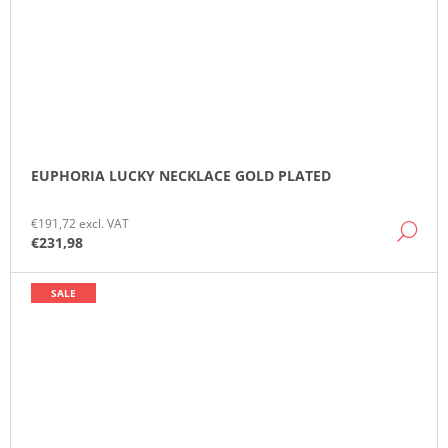
EUPHORIA LUCKY NECKLACE GOLD PLATED
€191,72 excl. VAT
DE
€231,98
SALE