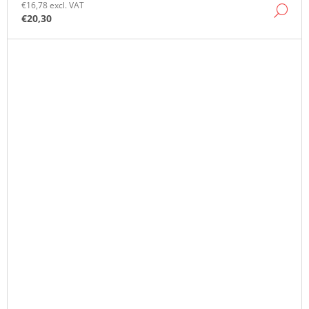
€16,78 excl. VAT
DE
€20,30