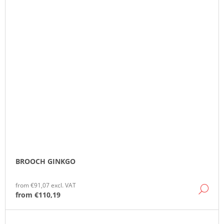
BROOCH GINKGO
from €91,07 excl. VAT
DE
from
€110,19