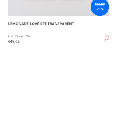
€60,07
–25 %
LEMONADE LOVE SET TRANSPARENT
€37,23 excl. VAT
DE
€45,05