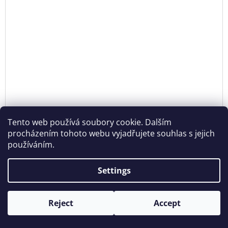
Tento web používá soubory cookie. Dalším
procházením tohoto webu vyjadřujete souhlas s jejich
používáním.
Settings
EARRINGS PIRK - S CHAIN SILVER
€95,52 excl. VAT
DE
Reject
Accept
€115,58
Opening hours: Tue - Sun - 11:00 -19:00