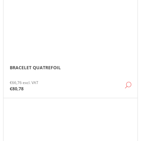
BRACELET QUATREFOIL
€66,76 excl. VAT
DE
€80,78