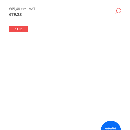
€65,48 excl. VAT
DE
€79,23
SALE
€26,93