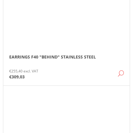
EARRINGS F40 "BEHIND" STAINLESS STEEL
€255,40 excl. VAT
DE
€309,03