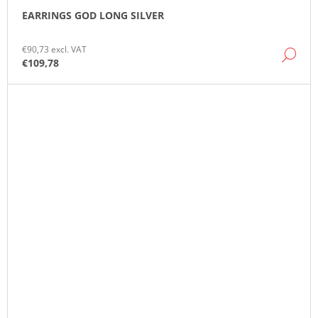
EARRINGS GOD LONG SILVER
€90,73 excl. VAT
DE
€109,78