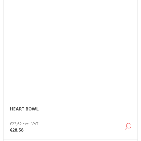
HEART BOWL
€23,62 excl. VAT
DE
€28,58