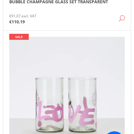
BUBBLE CHAMPAGNE GLASS SET TRANSPARENT
O
M
M
€91,07 excl. VAT
DE
E
€110,19
N
D
SALE