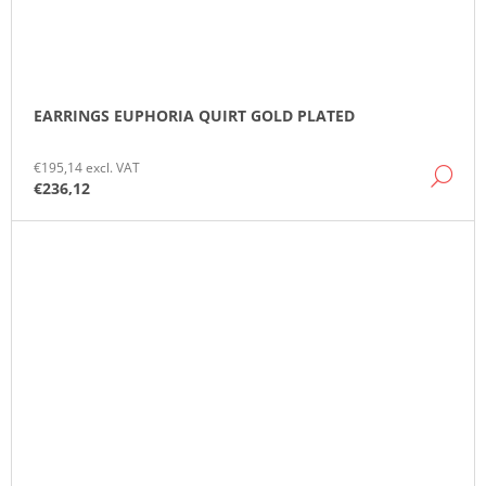
EARRINGS EUPHORIA QUIRT GOLD PLATED
€195,14 excl. VAT
DE
€236,12