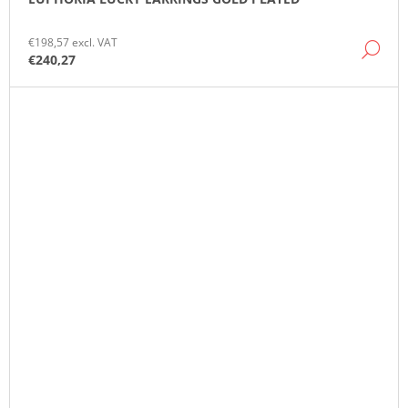
€198,57 excl. VAT
DE
€240,27