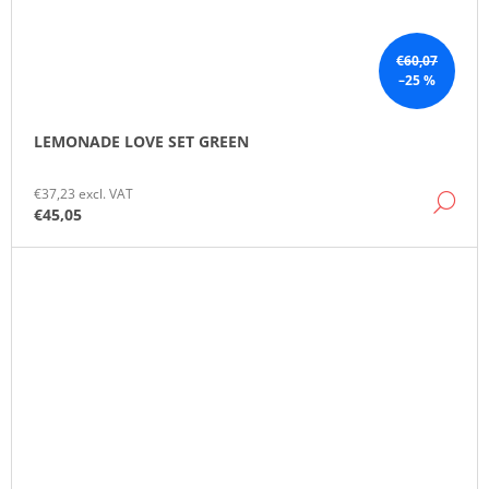
€60,07
–25 %
LEMONADE LOVE SET GREEN
€37,23 excl. VAT
DE
€45,05