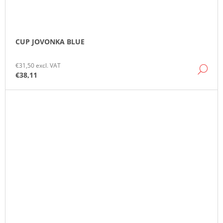
CUP JOVONKA BLUE
€31,50 excl. VAT
DE
€38,11