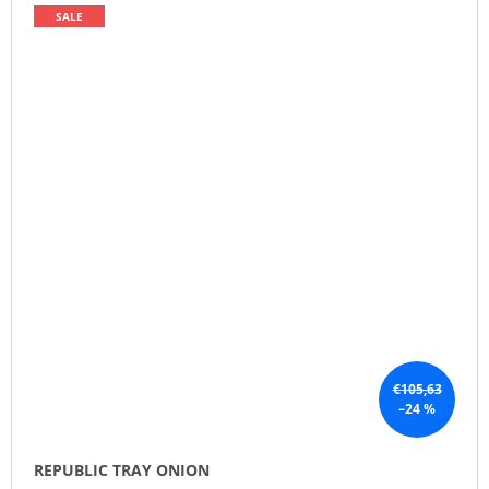
SALE
€105,63
–24 %
REPUBLIC TRAY ONION