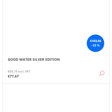
€103,56
–25 %
GOOD WATER SILVER EDITION
€64,19 excl. VAT
DE
€77,67