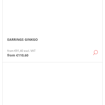
EARRINGS GINKGO
from €91,40 excl. VAT
DE
from
€110,60