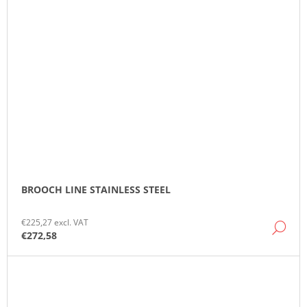
BROOCH LINE STAINLESS STEEL
€225,27 excl. VAT
DE
€272,58