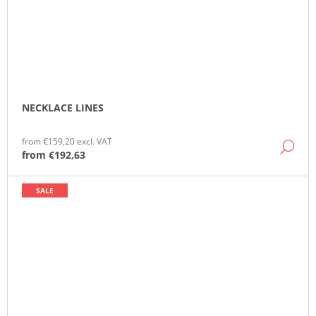
NECKLACE LINES
from €159,20 excl. VAT
DE
from
€192,63
SALE