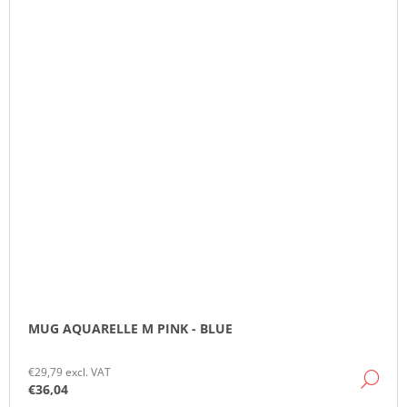
MUG AQUARELLE M PINK - BLUE
€29,79 excl. VAT
DE
€36,04