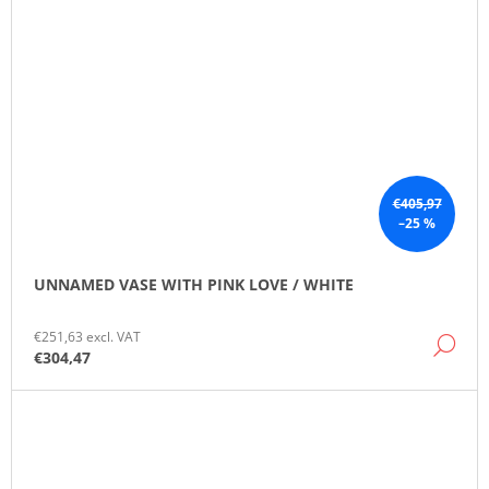
€405,97
–25 %
UNNAMED VASE WITH PINK LOVE / WHITE
€251,63 excl. VAT
DE
€304,47