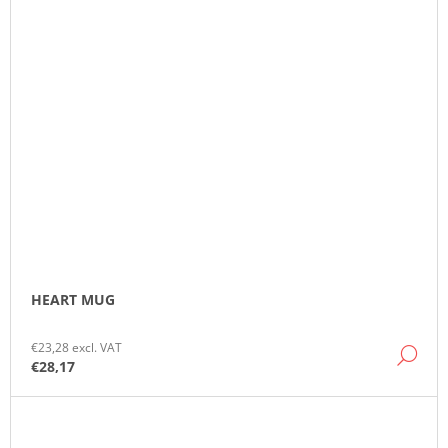
HEART MUG
€23,28 excl. VAT
DE
€28,17