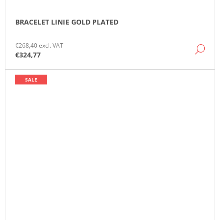
BRACELET LINIE GOLD PLATED
€268,40 excl. VAT
DE
€324,77
SALE