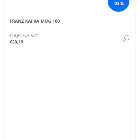
–25 %
FRANZ KAFKA MUG 100
€16,69 excl. VAT
DE
€20,19