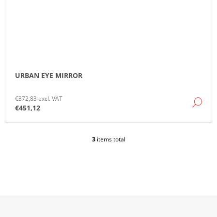
URBAN EYE MIRROR
€372,83 excl. VAT
DE
€451,12
3
items total
L
I
S
T
I
N
G
C
O