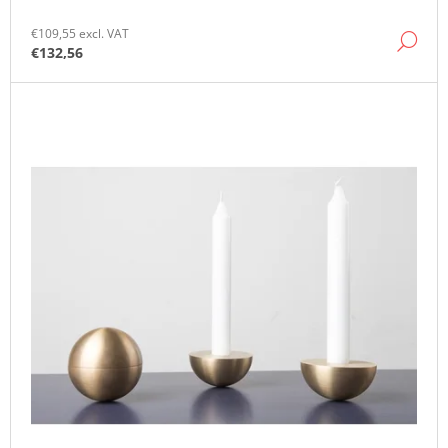
O
M
€109,55 excl. VAT
DE
M
€132,56
E
N
D