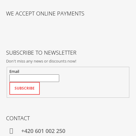
F
N
O
T
WE ACCEPT ONLINE PAYMENTS
O
R
O
T
L
E
S
R
SUBSCRIBE TO NEWSLETTER
Don't miss any news or discounts now!
Email
SUBSCRIBE
CONTACT
+420‭ 601 002 250