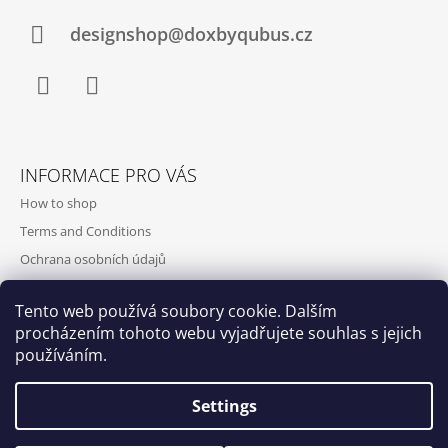
designshop@doxbyqubus.cz
Facebook
Instagram
INFORMACE PRO VÁS
How to shop
Terms and Conditions
Ochrana osobních údajů
Contact and opening hours
Tento web používá soubory cookie. Dalším
Doprava a platba
procházením tohoto webu vyjadřujete souhlas s jejich
About us
používáním.
Settings
Qubus
DoxByQubus