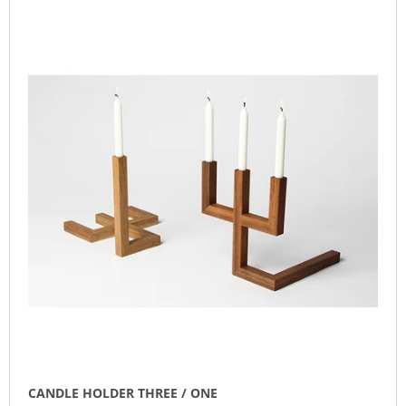
L
O
I
I
D
N
S
U
G
T
C
F
O
T
O
F
S
R
P
O
?
R
R
O
T
D
I
U
N
SEARCH
C
G
T
S
W
E
R
E
CANDLE HOLDER THREE / ONE
C