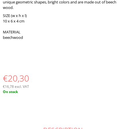
unique geometric shapes, bright colors and are made out of beech
wood.
SIZE (w x h x l)
10 x 6 x 4 cm
MATERIAL
beechwood
€20,30
€16,78 excl. VAT
Measure
On stock
price: