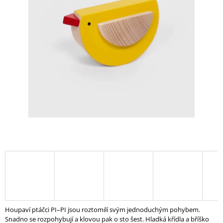
I
N
G
F
O
R
?
SEARCH
W
E
R
E
Houpaví ptáčci PI–PI jsou roztomilí svým jednoduchým pohybem.
C
Snadno se rozpohybují a klovou pak o sto šest. Hladká křídla a bříško