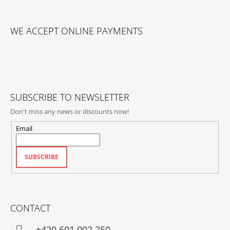
F
O
WE ACCEPT ONLINE PAYMENTS
O
T
E
R
SUBSCRIBE TO NEWSLETTER
Don't miss any news or discounts now!
Email
SUBSCRIBE
CONTACT
+420‭ 601 002 250