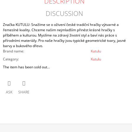
DESCRIPTION
DISCUSSION
Značka KUTULU: Snažíme se o oživení české tradiční hračky výtvarné a
řemeslné kvality. Chceme našim nejmladším přinést krásné hračky s
příběhem a kulturou. Myslíme na zdravý životní styl a baví nás práce s
přírodními materiály. Pro naše hračky jsou typické geometrické tvary, jasné
barvy a bukového dřevo.
Brand name
:
Kutulu
Category
:
Kutulu
The item has been sold out…
ASK
SHARE