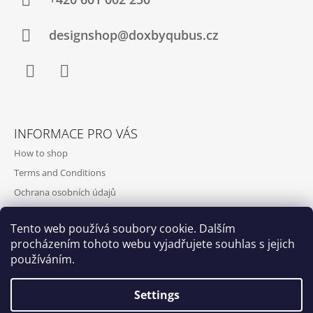
designshop@doxbyqubus.cz
Facebook
Instagram
INFORMACE PRO VÁS
How to shop
Terms and Conditions
Ochrana osobních údajů
Contact and opening hours
Tento web používá soubory cookie. Dalším
Doprava a platba
procházením tohoto webu vyjadřujete souhlas s jejich
About us
používáním.
Settings