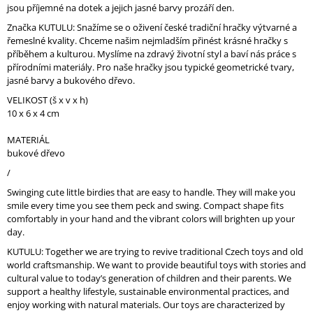
O
jsou příjemné na dotek a jejich jasné barvy prozáří den.
M
Značka KUTULU: Snažíme se o oživení české tradiční hračky výtvarné a
M
řemeslné kvality. Chceme našim nejmladším přinést krásné hračky s
E
příběhem a kulturou. Myslíme na zdravý životní styl a baví nás práce s
N
přírodními materiály. Pro naše hračky jsou typické geometrické tvary,
D
jasné barvy a bukového dřevo.
VELIKOST (š x v x h)
10 x 6 x 4 cm
MATERIÁL
bukové dřevo
/
Swinging cute little birdies that are easy to handle. They will make you
smile every time you see them peck and swing. Compact shape fits
comfortably in your hand and the vibrant colors will brighten up your
day.
KUTULU: Together we are trying to revive traditional Czech toys and old
world craftsmanship. We want to provide beautiful toys with stories and
cultural value to today’s generation of children and their parents. We
support a healthy lifestyle, sustainable environmental practices, and
enjoy working with natural materials. Our toys are characterized by