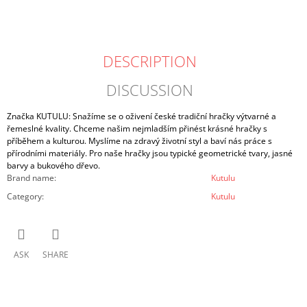
DESCRIPTION
DISCUSSION
Značka KUTULU: Snažíme se o oživení české tradiční hračky výtvarné a
řemeslné kvality. Chceme našim nejmladším přinést krásné hračky s
příběhem a kulturou. Myslíme na zdravý životní styl a baví nás práce s
přírodními materiály. Pro naše hračky jsou typické geometrické tvary, jasné
barvy a bukového dřevo.
Brand name
:
Kutulu
Category
:
Kutulu
ASK
SHARE