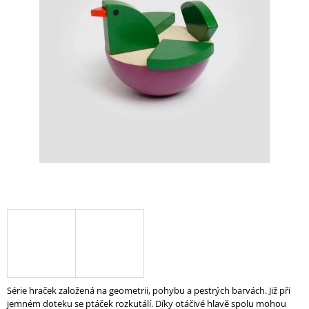
I
N
G
F
O
R
?
SEARCH
W
E
R
E
Série hraček založená na geometrii, pohybu a pestrých barvách. Již při
C
jemném doteku se ptáček rozkutálí. Díky otáčivé hlavě spolu mohou