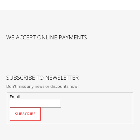
F
O
WE ACCEPT ONLINE PAYMENTS
O
T
E
R
SUBSCRIBE TO NEWSLETTER
Don't miss any news or discounts now!
Email
SUBSCRIBE