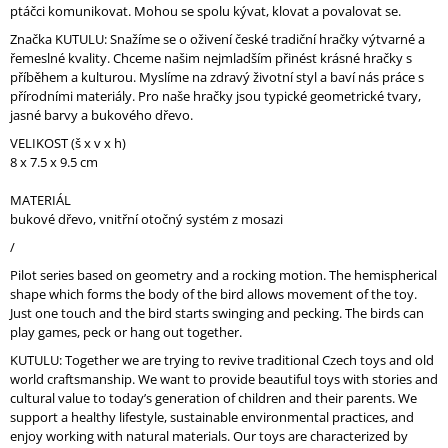
O
ptáčci komunikovat. Mohou se spolu kývat, klovat a povalovat se.
M
Značka KUTULU: Snažíme se o oživení české tradiční hračky výtvarné a
M
řemeslné kvality. Chceme našim nejmladším přinést krásné hračky s
E
příběhem a kulturou. Myslíme na zdravý životní styl a baví nás práce s
N
přírodními materiály. Pro naše hračky jsou typické geometrické tvary,
D
jasné barvy a bukového dřevo.
VELIKOST (š x v x h)
8 x 7.5 x 9.5 cm
MATERIÁL
bukové dřevo, vnitřní otočný systém z mosazi
/
Pilot series based on geometry and a rocking motion. The hemispherical
shape which forms the body of the bird allows movement of the toy.
Just one touch and the bird starts swinging and pecking. The birds can
play games, peck or hang out together.
KUTULU: Together we are trying to revive traditional Czech toys and old
world craftsmanship. We want to provide beautiful toys with stories and
cultural value to today’s generation of children and their parents. We
support a healthy lifestyle, sustainable environmental practices, and
enjoy working with natural materials. Our toys are characterized by