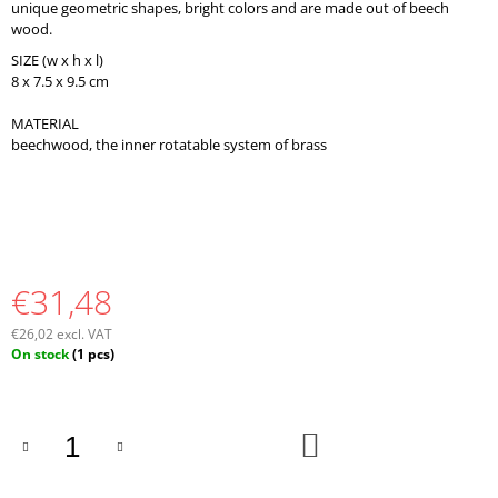
unique geometric shapes, bright colors and are made out of beech
wood.
SIZE (w x h x l)
8 x 7.5 x 9.5 cm
MATERIAL
beechwood, the inner rotatable system of brass
€31,48
€26,02 excl. VAT
Measure
On stock
(1 pcs)
price:
ADD
TO
CART