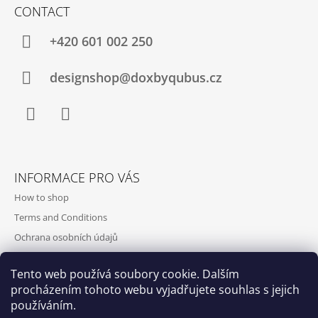
CONTACT
+420‭ 601 002 250
designshop@doxbyqubus.cz
Facebook
Instagram
INFORMACE PRO VÁS
How to shop
Terms and Conditions
Ochrana osobních údajů
Contact and opening hours
Tento web používá soubory cookie. Dalším
Doprava a platba
procházením tohoto webu vyjadřujete souhlas s jejich
About us
používáním.