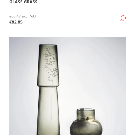
GLASS GRASS
O
M
M
€68,47 excl. VAT
DE
E
€82,85
N
D