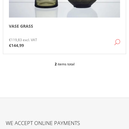
VASE GRASS
€119,83 excl. VAT
DE
€144,99
2
items total
L
I
S
T
I
N
G
C
O
F
N
O
T
WE ACCEPT ONLINE PAYMENTS
O
R