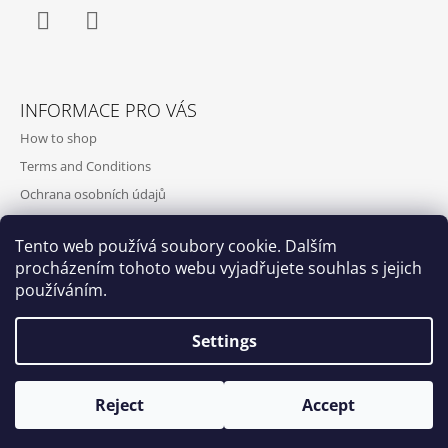
Facebook
Instagram
INFORMACE PRO VÁS
How to shop
Terms and Conditions
Ochrana osobních údajů
Contact and opening hours
Tento web používá soubory cookie. Dalším
Doprava a platba
procházením tohoto webu vyjadřujete souhlas s jejich
About us
používáním.
Settings
Qubus
DoxByQubus
Reject
Accept
© 2026 DOX BY QUBUS. All rights reserved.
Created by Shoptet
Opening hours: Tue - Sun - 11:00 -19:00