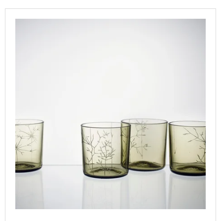
T
I
L
S
N
I
O
G
S
R
F
T
T
O
O
I
R
F
N
?
P
G
R
O
D
U
SEARCH
C
T
S
W
E
R
E
C