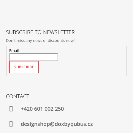
O
T
L
E
S
R
SUBSCRIBE TO NEWSLETTER
Don't miss any news or discounts now!
Email
SUBSCRIBE
CONTACT
+420‭ 601 002 250
designshop@doxbyqubus.cz