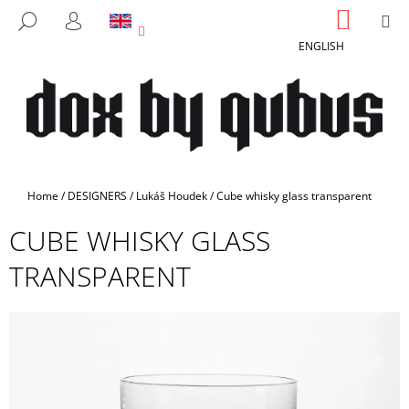
C
Skip
SHOPP
M
SEARCH
to
CART
A
LOGIN
BACK
BACK
content
ENGLISH
R
T
W
H
A
T
A
Home
/
DESIGNERS
/
Lukáš Houdek
/
Cube whisky glass transparent
R
CUBE WHISKY GLASS
E
Y
TRANSPARENT
O
U
L
O
O
K