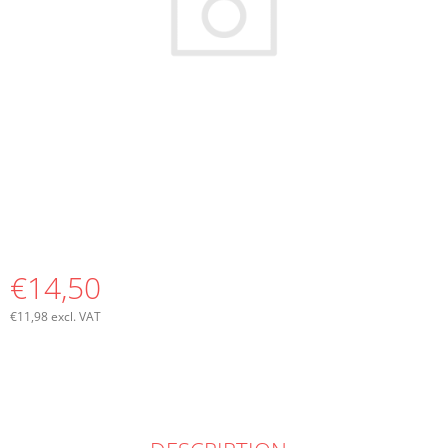
I
N
G
F
O
R
?
€14,50
SEARCH
€11,98 excl. VAT
Measure
price:
W
E
R
E
C