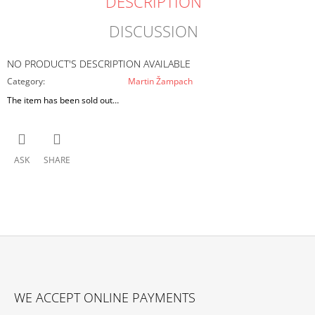
DESCRIPTION
O
M
DISCUSSION
M
E
N
NO PRODUCT'S DESCRIPTION AVAILABLE
D
Category
:
Martin Žampach
The item has been sold out…
ASK
SHARE
F
O
WE ACCEPT ONLINE PAYMENTS
O