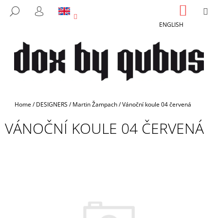
C
Skip
SHOPP
M
SEARCH
to
CART
A
LOGIN
BACK
BACK
content
ENGLISH
R
T
W
H
A
T
A
Home
/
DESIGNERS
/
Martin Žampach
/
Vánoční koule 04 červená
R
VÁNOČNÍ KOULE 04 ČERVENÁ
E
Y
O
U
L
O
O
K