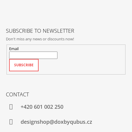
T
E
R
SUBSCRIBE TO NEWSLETTER
Don't miss any news or discounts now!
Email
SUBSCRIBE
CONTACT
+420‭ 601 002 250
designshop@doxbyqubus.cz