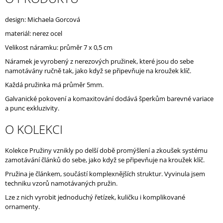
O
M
design: Michaela Gorcová
M
materiál: nerez ocel
E
N
Velikost náramku: průměr 7 x 0,5 cm
D
Náramek je vyrobený z nerezových pružinek, které jsou do sebe
namotávány ručně tak, jako když se připevňuje na kroužek klíč.
Každá pružinka má průměr 5mm.
Galvanické pokovení a komaxitování dodává šperkům barevné variace
a punc exkluzivity.
O KOLEKCI
Kolekce Pružiny vznikly po delší době promýšlení a zkoušek systému
zamotávání článků do sebe, jako když se připevňuje na kroužek klíč.
Pružina je článkem, součástí komplexnějších struktur. Vyvinula jsem
techniku vzorů namotávaných pružin.
Lze z nich vyrobit jednoduchý řetízek, kuličku i komplikované
ornamenty.