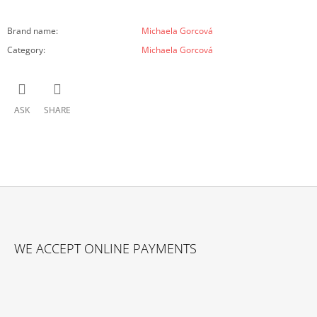
Brand name
:
Michaela Gorcová
Category
:
Michaela Gorcová
ASK
SHARE
F
O
WE ACCEPT ONLINE PAYMENTS
O
T
E
R