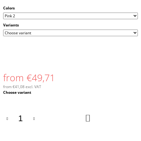
Colors
Variants
from
€49,71
from
€41,08
excl. VAT
Measure
Choose variant
price:
ADD
TO
CART