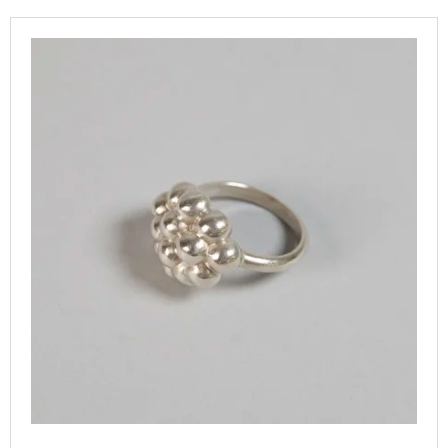
T
I
L
S
N
I
O
G
S
R
F
T
T
O
O
I
R
F
N
?
P
G
R
O
D
U
SEARCH
C
T
S
W
E
R
E
C