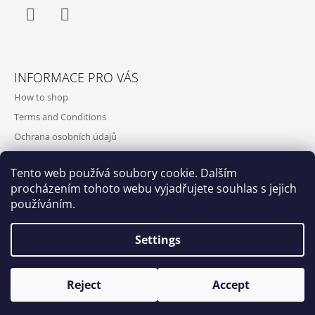
Facebook
Instagram
INFORMACE PRO VÁS
How to shop
Terms and Conditions
Ochrana osobních údajů
Contact and opening hours
Tento web používá soubory cookie. Dalším
Doprava a platba
procházením tohoto webu vyjadřujete souhlas s jejich
About us
používáním.
Settings
Qubus
DoxByQubus
Reject
Accept
© 2026 DOX BY QUBUS. All rights reserved.
Created by Shoptet
Opening hours: Tue - Sun - 11:00 -19:00