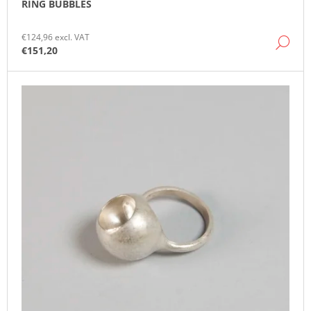
RING BUBBLES
O
M
M
€124,96 excl. VAT
DE
E
€151,20
N
D