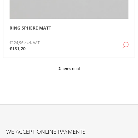
RING SPHERE MATT
€124,96 excl. VAT
DE
€151,20
2
items total
L
I
S
T
I
N
G
C
O
F
N
O
T
WE ACCEPT ONLINE PAYMENTS
O
R