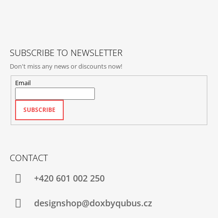
O
T
L
E
S
R
SUBSCRIBE TO NEWSLETTER
Don't miss any news or discounts now!
Email
SUBSCRIBE
CONTACT
+420‭ 601 002 250
designshop@doxbyqubus.cz