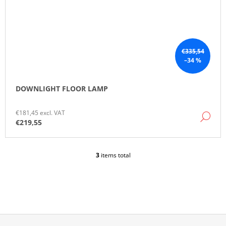
€335,54
–34 %
DOWNLIGHT FLOOR LAMP
€181,45 excl. VAT
DE
€219,55
3
items total
L
I
S
T
I
N
G