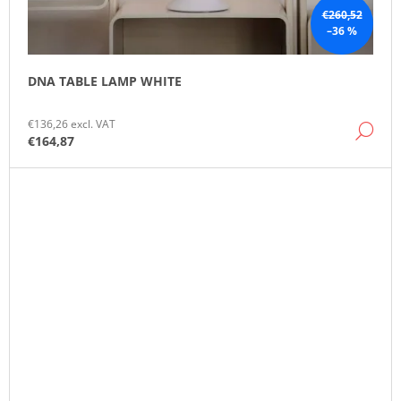
€260,52
–36 %
DNA TABLE LAMP WHITE
€136,26 excl. VAT
DE
€164,87