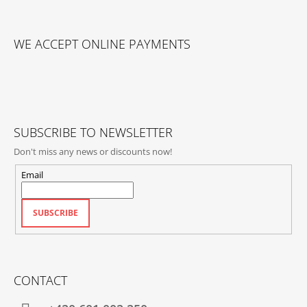
C
O
F
N
O
T
WE ACCEPT ONLINE PAYMENTS
O
R
O
T
L
E
S
R
SUBSCRIBE TO NEWSLETTER
Don't miss any news or discounts now!
Email
SUBSCRIBE
CONTACT