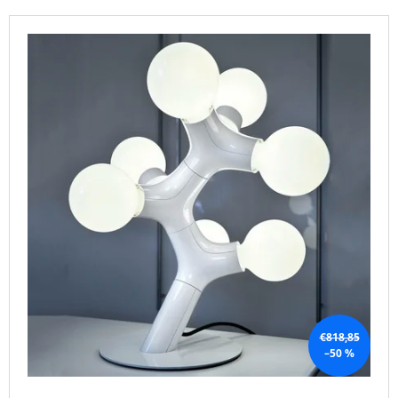
T
I
L
S
N
I
O
G
S
R
F
T
T
O
O
I
R
F
N
?
P
G
R
O
D
U
SEARCH
C
T
S
W
€818,85
E
–50 %
R
E
C