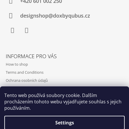
+420‭ 601 002 250
designshop@doxbyqubus.cz
Facebook
Instagram
INFORMACE PRO VÁS
How to shop
Terms and Conditions
Ochrana osobních údajů
Contact and opening hours
Tento web používá soubory cookie. Dalším
Doprava a platba
procházením tohoto webu vyjadřujete souhlas s jejich
About us
používáním.
Settings