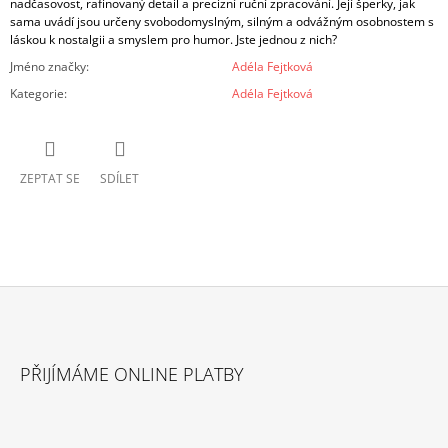
nadčasovost, rafinovaný detail a precizní ruční zpracování. Její šperky, jak
sama uvádí jsou určeny svobodomyslným, silným a odvážným osobnostem s
láskou k nostalgii a smyslem pro humor. Jste jednou z nich?
Jméno značky
:
Adéla Fejtková
Kategorie
:
Adéla Fejtková
ZEPTAT SE
SDÍLET
Z
Á
PŘIJÍMÁME ONLINE PLATBY
P
A
T