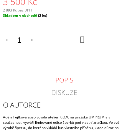
3 500 Kč
2 893 Kč bez DPH
Měrná
Skladem v obchodě
(2 ks)
cena:
DO
KOŠÍKU
POPIS
DISKUZE
O AUTORCE
Adéla Fejtková absolvovala ateliér K.O.V. na pražské UMPRUM a v
současnosti vytváří limitované edice šperků pod vlastní značkou. Ve své
výrobě
šperku, do kterého vkládá kus vlastního příběhu, klade důraz na