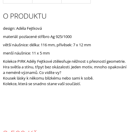
J
E
O PRODUKTU
M
E
design: Adéla Fejtková
materiál: pozlacené stříbro Ag 925/1000
větší náušnice: délka: 116 mm, přívěsek: 7 x 12 mm
menší náušnice: 11 x 5 mm
Kolekce PIRK Adély Fejtkové ztělesňuje něžnost s přesností geometrie.
Hra světla a stínu, třpyt bez okázalosti. Jeden motiv, mnoho opakování
a neméně významů. Co vidíte vy?
Kousek lásky k někomu blízkému nebo sami k sobě.
Kolekce, která se snadno stane vaší součástí.