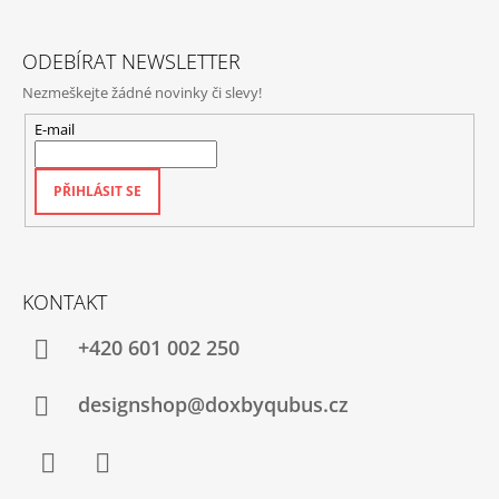
Í
ODEBÍRAT NEWSLETTER
Nezmeškejte žádné novinky či slevy!
E-mail
PŘIHLÁSIT SE
KONTAKT
+420‭ 601 002 250
designshop@doxbyqubus.cz
Facebook
Instagram