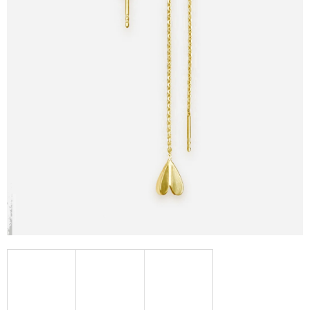
A
J
Í
T
?
HLEDAT
D
O
P
O
R
U
Č
U