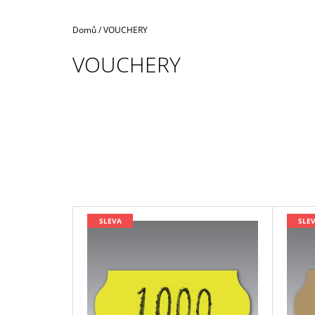
Domů
/
VOUCHERY
VOUCHERY
V
SLEVA
SLE
Ý
P
I
S
P