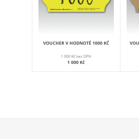
R
O
D
U
K
T
VOUCHER V HODNOTĚ 1000 KČ
VOU
Ů
1 000 Kč bez DPH
1 000 Kč
Z