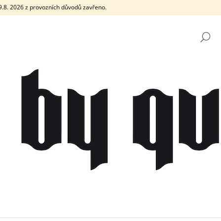
e 9.8. 2026 z provozních důvodů zavřeno.
H
CO POTŘEBUJETE NAJÍT?
HLEDAT
DOPORUČUJEME