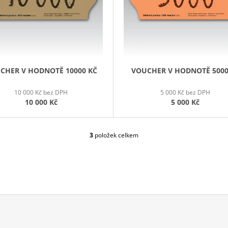
CHER V HODNOTĚ 10000 KČ
VOUCHER V HODNOTĚ 5000
10 000 Kč bez DPH
5 000 Kč bez DPH
10 000 Kč
5 000 Kč
3
položek celkem
O
V
L
Á
D
A
C
Í
P
R