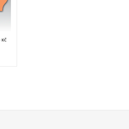
T
Ů
 KČ