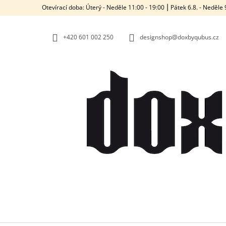
K
Přejít
Otevírací doba: Úterý - Neděle 11:00 - 19:00 ⎮ Pátek 6.8. - Neděl
na
O
ZPĚT
ZPĚT
obsah
DO
DO
Š
OBCHODU
OBCHODU
+420‭ 601 002 250
designshop@doxbyqubus.cz
Í
K