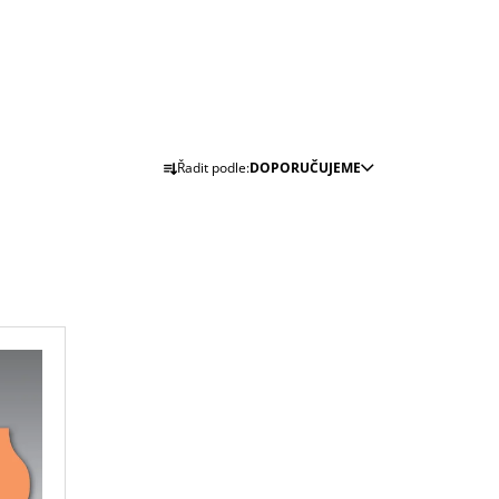
Ř
Řadit podle:
DOPORUČUJEME
A
Z
E
N
Í
P
R
O
D
U
K