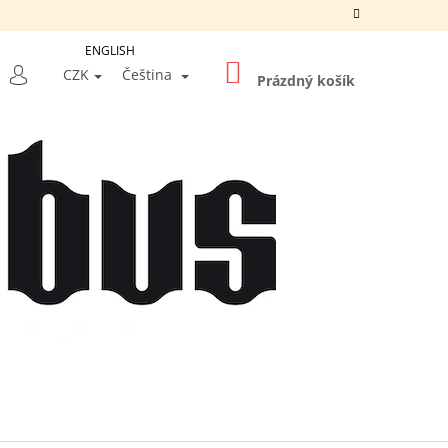
ENGLISH
NÁKUPNÍ
LEDAT
CZK
Čeština
KOŠÍK
Prázdný košík
PŘIHLÁŠENÍ