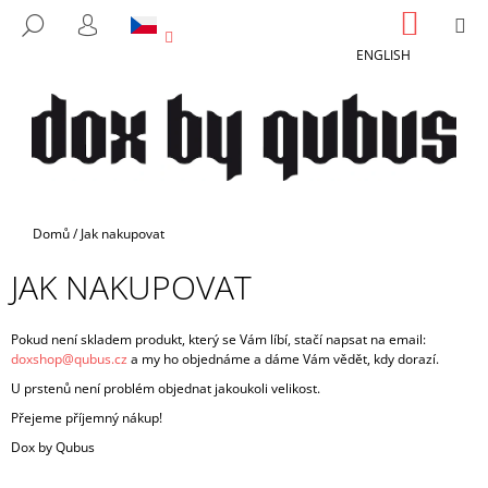
K
Přejít
NÁKUP
M
HLEDAT
na
KOŠÍK
O
PŘIHLÁŠENÍ
ZPĚT
ZPĚT
obsah
ENGLISH
Š
Í
C
K
O
P
O
T
Domů
/
Jak nakupovat
Ř
JAK NAKUPOVAT
E
B
U
Pokud není skladem produkt, který se Vám líbí, stačí napsat na email:
doxshop@qubus.cz
a my ho objednáme a dáme Vám vědět, kdy dorazí.
J
U prstenů není problém objednat jakoukoli velikost.
E
Přejeme příjemný nákup!
T
Dox by Qubus
E
N