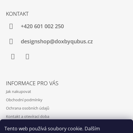
J
E
KONTAKT
M
E
+420‭ 601 002 250
designshop@doxbyqubus.cz
Facebook
Instagram
INFORMACE PRO VÁS
Jak nakupovat
Obchodní podmínky
Ochrana osobních údajů
Kontakt a otevírací doba
Doprava a platba
Tento web používá soubory cookie. Dalším