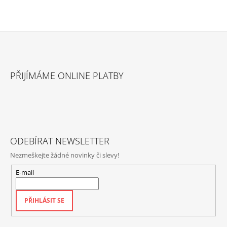
A
J
Í
T
Z
?
Á
PŘIJÍMÁME ONLINE PLATBY
P
A
T
HLEDAT
Í
ODEBÍRAT NEWSLETTER
Nezmeškejte žádné novinky či slevy!
D
O
E-mail
P
O
R
PŘIHLÁSIT SE
U
Č
U