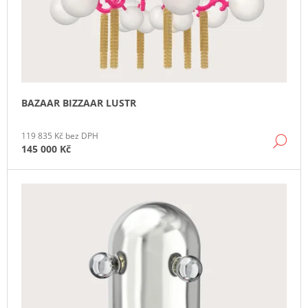
T
J
Ů
Ů
E
M
E
BAZAAR BIZZAAR LUSTR
119 835 Kč bez DPH
DE
145 000 Kč