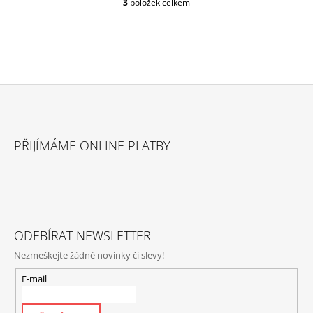
3
položek celkem
O
V
L
Á
D
A
C
Í
P
Z
R
Á
V
PŘIJÍMÁME ONLINE PLATBY
P
K
Y
A
V
T
Ý
P
Í
I
S
ODEBÍRAT NEWSLETTER
U
Nezmeškejte žádné novinky či slevy!
E-mail