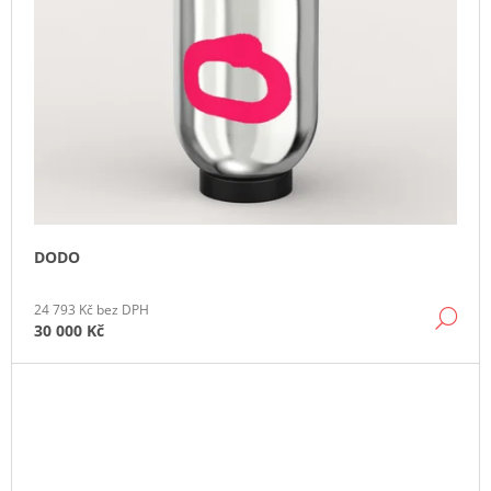
DODO
24 793 Kč bez DPH
DE
30 000 Kč