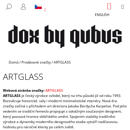
K
Přejít
NÁKUP
M
HLEDAT
na
KOŠÍK
O
PŘIHLÁŠENÍ
ZPĚT
ZPĚT
obsah
ENGLISH
Š
Í
C
K
O
P
O
T
Domů
/
Prodávané značky
/
ARTGLASS
Ř
ARTGLASS
E
B
U
Webová stránka značky:
ARTGLASS
ARTGLASS
je český výrobce svítidel, který na trhu působí již od roku 1993.
J
Rozsvěcuje historické sály i moderní minimalistické interiéry. Nová éra
E
značky začíná s příchodem art directora Jakuba Berdycha Karpelise. Pod jeho
vedením se tradiční řemeslo propojuje s odvážným současným designem,
T
který posouvá hranice sklářského umění. Spojením stability tradičního
E
výrobce a dynamiky moderního designového studia vytváří nadčasovou
hodnotu pro náročné klienty po celém světě.
N