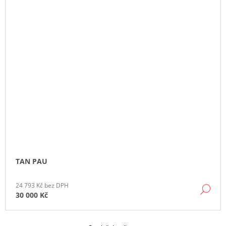
TAN PAU
24 793 Kč bez DPH
DE
30 000 Kč