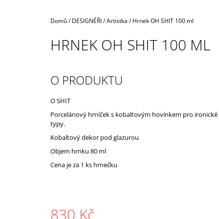
Domů
/
DESIGNÉŘI
/
Artistka
/
Hrnek OH SHIT 100 ml
HRNEK OH SHIT 100 ML
O PRODUKTU
O SHIT
Porcelánový hrníček s kobaltovým hovínkem pro ironické
typy.
Kobaltový dekor pod glazurou
Objem hrnku 80 ml
Cena je za 1 ks hrnečku
830 Kč