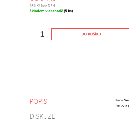
686 Kč bez DPH
Měrná
Skladem v obchodě
(5 ks)
cena:
DO KOŠÍKU
POPIS
Hana Vin
malby a 
DISKUZE