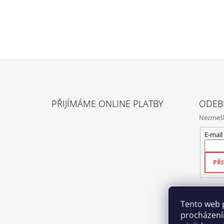
Z
Á
PŘIJÍMÁME ONLINE PLATBY
ODEB
P
Nezmeške
A
T
E-mail
Í
PŘI
Tento web 
procházení