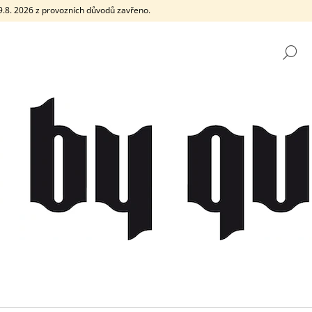
e 9.8. 2026 z provozních důvodů zavřeno.
H
CO POTŘEBUJETE NAJÍT?
HLEDAT
DOPORUČUJEME