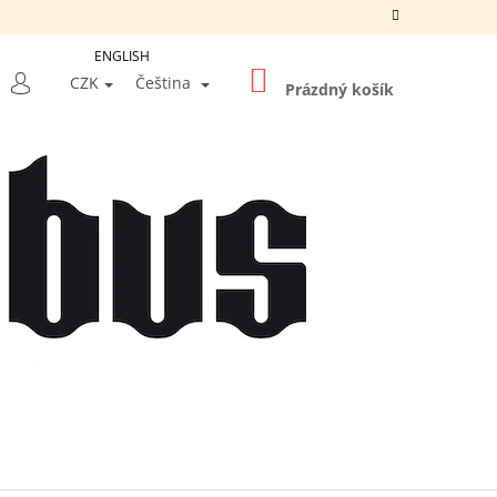
ENGLISH
NÁKUPNÍ
LEDAT
CZK
Čeština
KOŠÍK
Prázdný košík
PŘIHLÁŠENÍ