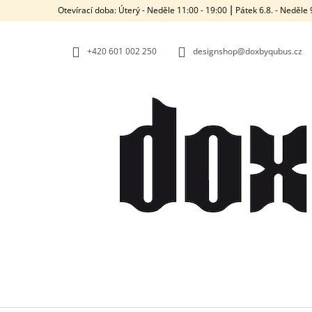
K
Přejít
Otevírací doba: Úterý - Neděle 11:00 - 19:00 ⎮ Pátek 6.8. - Neděl
na
O
ZPĚT
ZPĚT
obsah
DO
DO
Š
OBCHODU
OBCHODU
+420‭ 601 002 250
designshop@doxbyqubus.cz
Í
K