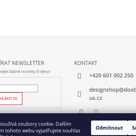
ÍRAT NEWSLETTER
KONTAKT
jte žádné novinky či slevy!
+420‭ 601 002 250
designshop@dox
us.cz
HLÁSIT SE
Facebook
Instagram
používá soubory cookie. Dalším
Odmítnout
S
m tohoto webu vyjadřujete souhlas