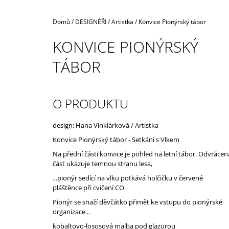
Domů
/
DESIGNÉŘI
/
Artistka
/
Konvice Pionýrský tábor
KONVICE PIONÝRSKÝ
TÁBOR
O PRODUKTU
design: Hana Vinklárková / Artistka
Konvice Pionýrský tábor - Setkání s Vlkem
Na přední části konvice je pohled na letní tábor. Odvrácen
část ukazuje temnou stranu lesa,
...pionýr sedící na vlku potkává holčičku v červené
pláštěnce při cvičení CO.
Pionýr se snaží děvčátko přimět ke vstupu do pionýrské
organizace...
kobaltovo-lososová malba pod glazurou