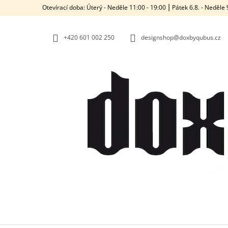
K
Přejít
Otevírací doba: Úterý - Neděle 11:00 - 19:00 ⎮ Pátek 6.8. - Neděl
na
O
ZPĚT
ZPĚT
obsah
DO
DO
Š
OBCHODU
OBCHODU
+420‭ 601 002 250
designshop@doxbyqubus.cz
Í
K