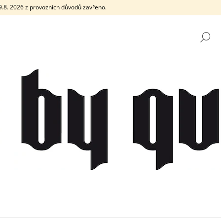
e 9.8. 2026 z provozních důvodů zavřeno.
H
CO POTŘEBUJETE NAJÍT?
HLEDAT
DOPORUČUJEME