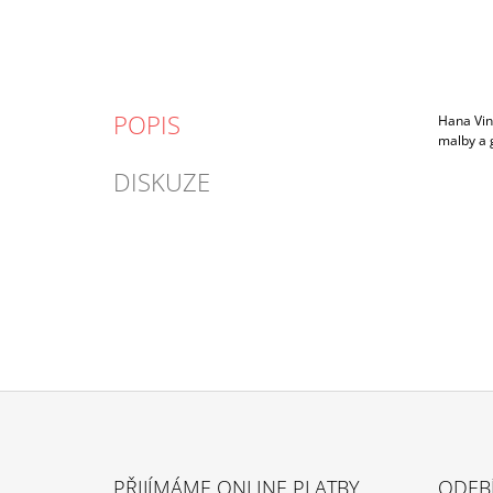
POPIS
Hana Vin
malby a 
DISKUZE
Z
Á
PŘIJÍMÁME ONLINE PLATBY
ODEB