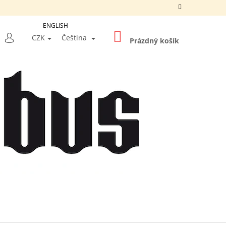
ENGLISH
NÁKUPNÍ
LEDAT
CZK
Čeština
KOŠÍK
Prázdný košík
PŘIHLÁŠENÍ