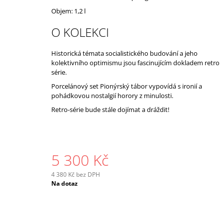
Objem: 1,2 l
O KOLEKCI
Historická témata socialistického budování a jeho
kolektivního optimismu jsou fascinujícím dokladem retro
série.
Porcelánový set Pionýrský tábor vypovídá s ironií a
pohádkovou nostalgií horory z minulosti.
Retro-série bude stále dojímat a dráždit!
5 300 Kč
4 380 Kč bez DPH
Měrná
Na dotaz
cena: