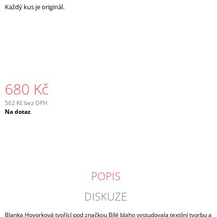
Každý kus je originál.
J
E
M
E
680 Kč
562 Kč bez DPH
Měrná
Na dotaz
cena:
POPIS
DISKUZE
Blanka Hovorková tvořící pod značkou Bílé blaho vystudovala textilní tvorbu a