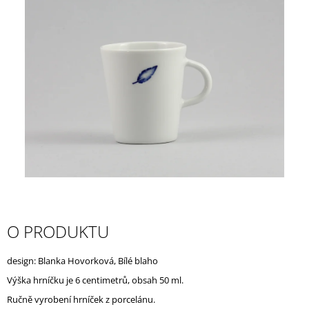
A
J
Í
T
?
HLEDAT
D
O PRODUKTU
O
P
O
design: Blanka Hovorková, Bílé blaho
R
Výška hrníčku je 6 centimetrů, obsah 50 ml.
U
Č
Ručně vyrobení hrníček z porcelánu.
U