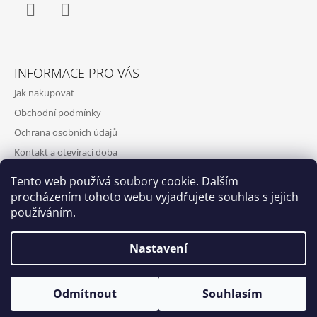
Facebook
Instagram
INFORMACE PRO VÁS
Jak nakupovat
Obchodní podmínky
Ochrana osobních údajů
Kontakt a otevírací doba
Doprava a platba
Tento web používá soubory cookie. Dalším
O nás
procházením tohoto webu vyjadřujete souhlas s jejich
používáním.
Nastavení
Qubus
DoxByQubus
© 2026 DOX BY QUBUS. Všechna práva
Vytvořil Shoptet
Otevírací doba: Úterý - Neděle 11:00 - 19:00 ⎮ Pátek 6.8. - Neděle
Odmítnout
Souhlasím
vyhrazena.
9.8. 2026 z provozních důvodů zavřeno.