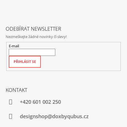
A
T
Í
ODEBÍRAT NEWSLETTER
Nezmeškejte žádné novinky či slevy!
E-mail
PŘIHLÁSIT SE
KONTAKT
+420‭ 601 002 250
designshop@doxbyqubus.cz