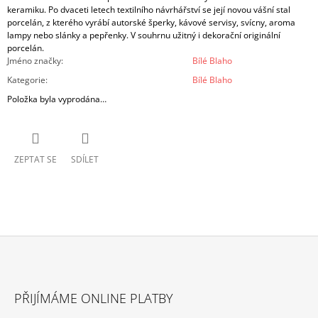
keramiku. Po dvaceti letech textilního návrhářství se její novou vášní stal
porcelán, z kterého vyrábí autorské šperky, kávové servisy, svícny, aroma
lampy nebo slánky a pepřenky. V souhrnu užitný i dekorační originální
porcelán.
Jméno značky
:
Bílé Blaho
Kategorie
:
Bílé Blaho
Položka byla vyprodána…
ZEPTAT SE
SDÍLET
Z
Á
PŘIJÍMÁME ONLINE PLATBY
P