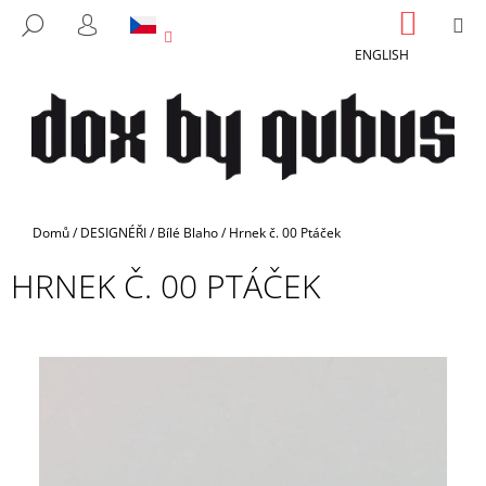
K
Přejít
NÁKUP
M
HLEDAT
na
KOŠÍK
O
PŘIHLÁŠENÍ
ZPĚT
ZPĚT
obsah
ENGLISH
Š
Í
C
K
O
P
O
T
Domů
/
DESIGNÉŘI
/
Bílé Blaho
/
Hrnek č. 00 Ptáček
Ř
HRNEK Č. 00 PTÁČEK
E
B
U
J
E
T
E
N