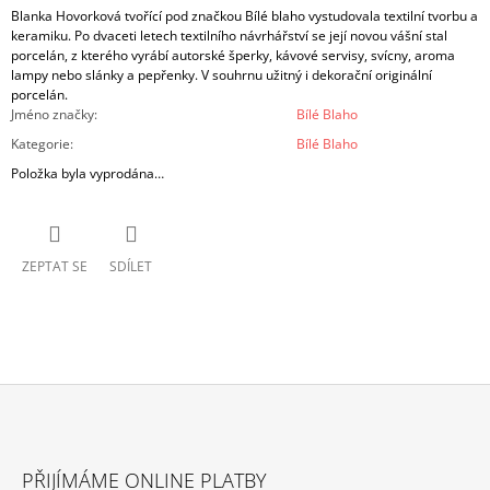
Blanka Hovorková tvořící pod značkou Bílé blaho vystudovala textilní tvorbu a
keramiku. Po dvaceti letech textilního návrhářství se její novou vášní stal
porcelán, z kterého vyrábí autorské šperky, kávové servisy, svícny, aroma
lampy nebo slánky a pepřenky. V souhrnu užitný i dekorační originální
porcelán.
Jméno značky
:
Bílé Blaho
Kategorie
:
Bílé Blaho
Položka byla vyprodána…
ZEPTAT SE
SDÍLET
Z
Á
PŘIJÍMÁME ONLINE PLATBY