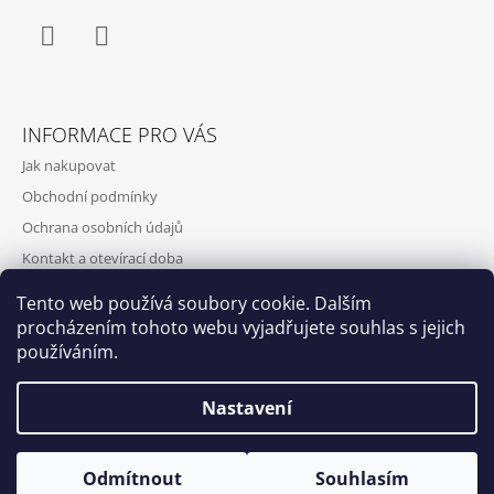
Facebook
Instagram
INFORMACE PRO VÁS
Jak nakupovat
Obchodní podmínky
Ochrana osobních údajů
Kontakt a otevírací doba
Doprava a platba
Tento web používá soubory cookie. Dalším
O nás
procházením tohoto webu vyjadřujete souhlas s jejich
používáním.
Nastavení
Qubus
DoxByQubus
© 2026 DOX BY QUBUS. Všechna práva
Vytvořil Shoptet
Otevírací doba: Úterý - Neděle 11:00 - 19:00 ⎮ Pátek 6.8. - Neděle
Odmítnout
Souhlasím
vyhrazena.
9.8. 2026 z provozních důvodů zavřeno.