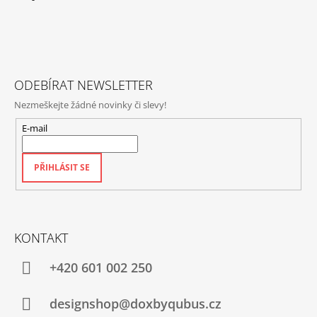
P
A
T
Í
ODEBÍRAT NEWSLETTER
Nezmeškejte žádné novinky či slevy!
E-mail
PŘIHLÁSIT SE
KONTAKT
+420‭ 601 002 250
designshop@doxbyqubus.cz