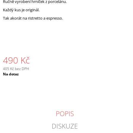
Ručně vyrobení hrníček z porcelánu.
J
Každý kus je originál.
E
M
Tak akorát na ristretto a espresso.
E
490 Kč
405 Kč bez DPH
Měrná
Na dotaz
cena:
POPIS
DISKUZE