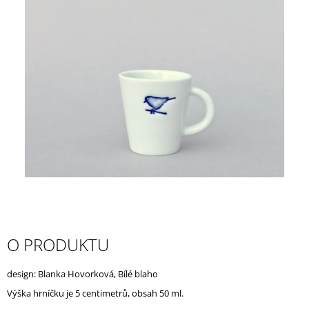
A
J
Í
T
?
HLEDAT
D
O
O PRODUKTU
P
O
R
design: Blanka Hovorková, Bílé blaho
U
Výška hrníčku je 5 centimetrů, obsah 50 ml.
Č
U