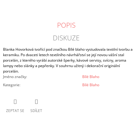
POPIS
DISKUZE
Blanka Hovorková tvořící pod značkou Bílé blaho vystudovala textilní tvorbu a
keramiku. Po dvaceti letech textilního návrhářství se její novou vášní stal
porcelán, z kterého vyrábí autorské šperky, kávové servisy, svícny, aroma
lampy nebo slánky a pepřenky. V souhrnu užitný i dekorační originální
porcelán.
Jméno značky
:
Bílé Blaho
Kategorie
:
Bílé Blaho
ZEPTAT SE
SDÍLET