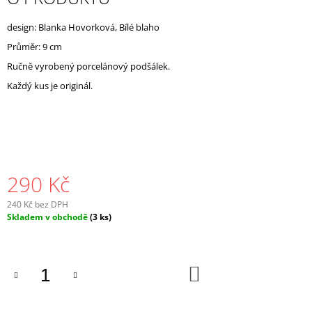
J
E
design: Blanka Hovorková, Bílé blaho
M
Průměr: 9 cm
E
Ručně vyrobený porcelánový podšálek.
Každý kus je originál.
290 Kč
240 Kč bez DPH
Měrná
Skladem v obchodě
(3 ks)
cena:
DO
KOŠÍKU