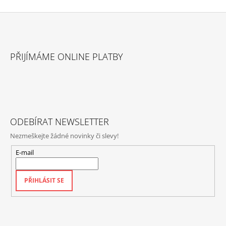
Z
Á
PŘIJÍMÁME ONLINE PLATBY
P
A
T
Í
ODEBÍRAT NEWSLETTER
Nezmeškejte žádné novinky či slevy!
E-mail
PŘIHLÁSIT SE