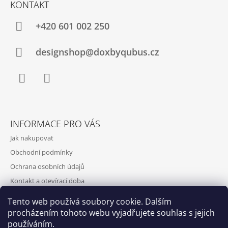
KONTAKT
+420‭ 601 002 250
designshop@doxbyqubus.cz
Facebook
Instagram
INFORMACE PRO VÁS
Jak nakupovat
Obchodní podmínky
Ochrana osobních údajů
Kontakt a otevírací doba
Doprava a platba
Tento web používá soubory cookie. Dalším
O nás
procházením tohoto webu vyjadřujete souhlas s jejich
používáním.