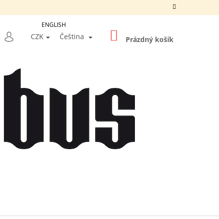
ENGLISH
NÁKUPNÍ
LEDAT
CZK
Čeština
KOŠÍK
Prázdný košík
PŘIHLÁŠENÍ