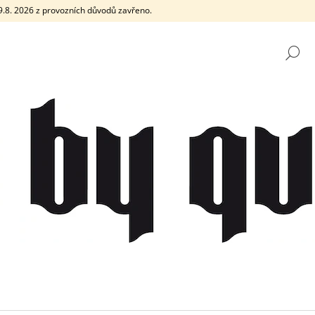
e 9.8. 2026 z provozních důvodů zavřeno.
H
CO POTŘEBUJETE NAJÍT?
HLEDAT
DOPORUČUJEME