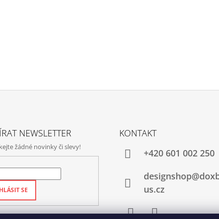
ÍRAT NEWSLETTER
KONTAKT
jte žádné novinky či slevy!
+420‭ 601 002 250
designshop@dox
us.cz
HLÁSIT SE