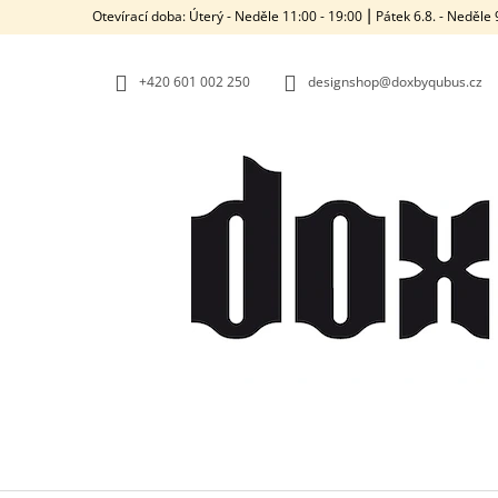
K
Přejít
Otevírací doba: Úterý - Neděle 11:00 - 19:00 ⎮ Pátek 6.8. - Neděl
na
O
ZPĚT
ZPĚT
obsah
DO
DO
Š
OBCHODU
OBCHODU
+420‭ 601 002 250
designshop@doxbyqubus.cz
Í
K