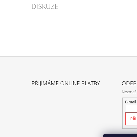
DISKUZE
Z
Á
PŘIJÍMÁME ONLINE PLATBY
ODEB
P
Nezmeške
A
T
E-mail
Í
PŘI