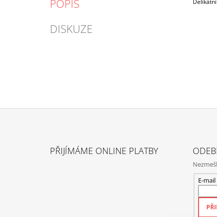
POPIS
Delikátní
DISKUZE
Z
Á
PŘIJÍMÁME ONLINE PLATBY
ODEB
P
Nezmeške
A
T
E-mail
Í
PŘI