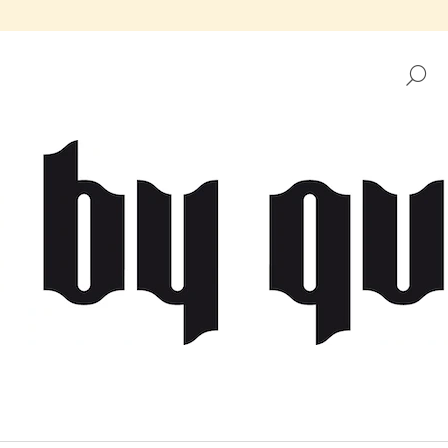
H
CO POTŘEBUJETE NAJÍT?
HLEDAT
DOPORUČUJEME