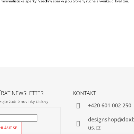
 minimalistické šperky. Všechny šperky jsou tvořeny ručně s vynikající kvalitou.
ÍRAT NEWSLETTER
KONTAKT
jte žádné novinky či slevy!
+420‭ 601 002 250
designshop@dox
us.cz
HLÁSIT SE