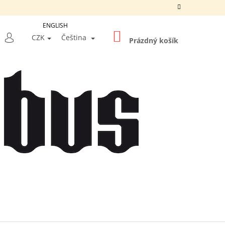
ENGLISH
NÁKUPNÍ
LEDAT
CZK
Čeština
KOŠÍK
Prázdný košík
PŘIHLÁŠENÍ