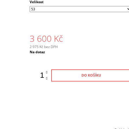
Velikost
3 600 Kč
2 975 Kč bez DPH
Měrná
Na dotaz
cena:
DO KOŠÍKU