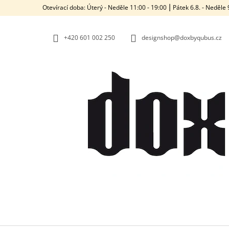
K
Přejít
Otevírací doba: Úterý - Neděle 11:00 - 19:00 ⎮ Pátek 6.8. - Neděl
na
O
ZPĚT
ZPĚT
obsah
DO
DO
Š
OBCHODU
OBCHODU
+420‭ 601 002 250
designshop@doxbyqubus.cz
Í
K