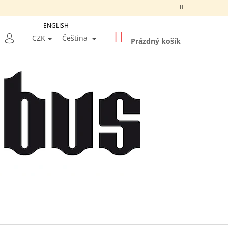
ENGLISH
NÁKUPNÍ
LEDAT
CZK
Čeština
KOŠÍK
Prázdný košík
PŘIHLÁŠENÍ