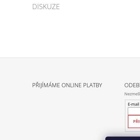
DISKUZE
Z
Á
PŘIJÍMÁME ONLINE PLATBY
ODEB
P
Nezmeške
A
T
E-mail
Í
PŘI