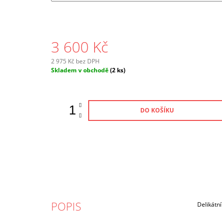
3 600 Kč
2 975 Kč bez DPH
Měrná
Skladem v obchodě
(2 ks)
cena:
DO KOŠÍKU
POPIS
Delikátní