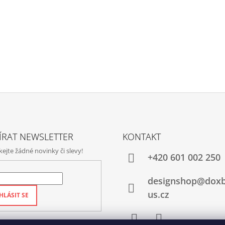
ÍRAT NEWSLETTER
KONTAKT
jte žádné novinky či slevy!
+420‭ 601 002 250
designshop@dox
us.cz
HLÁSIT SE