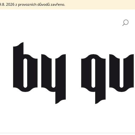
e 9.8. 2026 z provozních důvodů zavřeno.
H
CO POTŘEBUJETE NAJÍT?
HLEDAT
DOPORUČUJEME