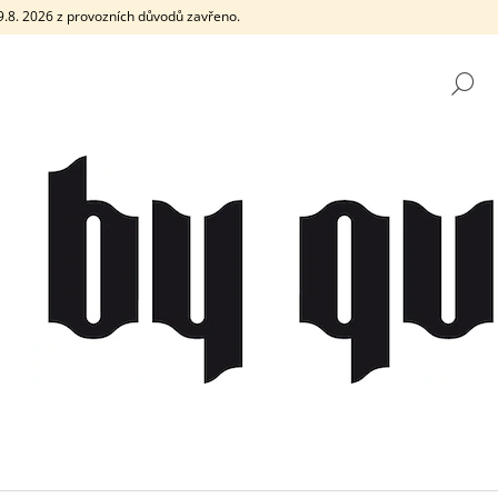
e 9.8. 2026 z provozních důvodů zavřeno.
H
CO POTŘEBUJETE NAJÍT?
HLEDAT
DOPORUČUJEME