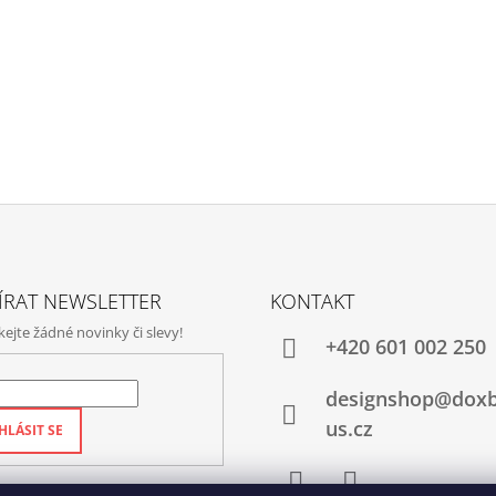
ÍRAT NEWSLETTER
KONTAKT
jte žádné novinky či slevy!
+420‭ 601 002 250
designshop@dox
us.cz
HLÁSIT SE