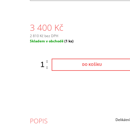
3 400 Kč
2 810 Kč bez DPH
Měrná
Skladem v obchodě
(1 ks)
cena:
DO KOŠÍKU
POPIS
Delikátní