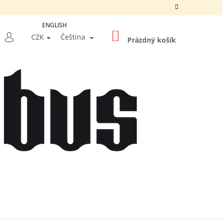
ENGLISH
NÁKUPNÍ
LEDAT
CZK
Čeština
KOŠÍK
Prázdný košík
PŘIHLÁŠENÍ