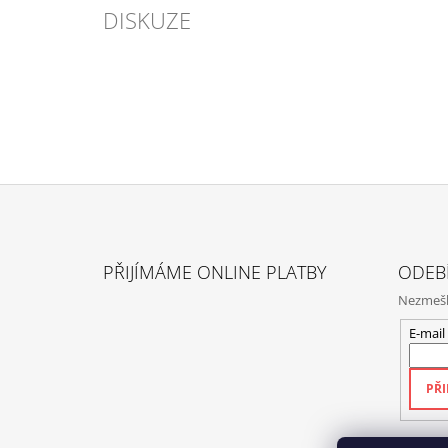
DISKUZE
Z
Á
PŘIJÍMÁME ONLINE PLATBY
ODEB
P
Nezmeške
A
T
E-mail
Í
PŘI