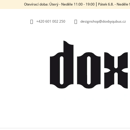
K
Přejít
Otevírací doba: Úterý - Neděle 11:00 - 19:00 ⎮ Pátek 6.8. - Neděl
na
O
ZPĚT
ZPĚT
obsah
DO
DO
Š
OBCHODU
OBCHODU
+420‭ 601 002 250
designshop@doxbyqubus.cz
Í
K