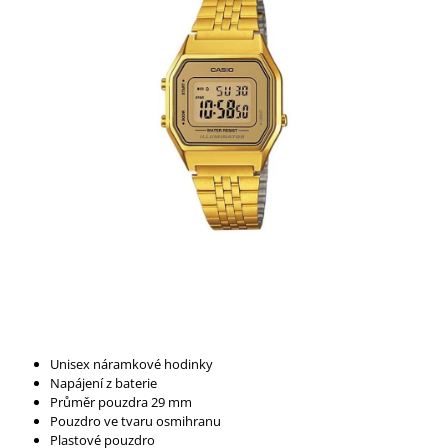
A
J
Í
T
?
HLEDAT
D
O
P
Unisex náramkové hodinky
O
Napájení z baterie
R
Průměr pouzdra 29 mm
U
Pouzdro ve tvaru osmihranu
Č
Plastové pouzdro
U