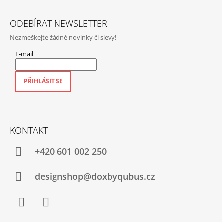
Í
ODEBÍRAT NEWSLETTER
Nezmeškejte žádné novinky či slevy!
E-mail
PŘIHLÁSIT SE
KONTAKT
+420‭ 601 002 250
designshop@doxbyqubus.cz
Facebook
Instagram