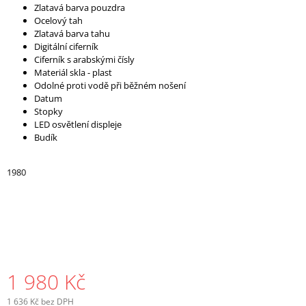
Zlatavá barva pouzdra
J
Ocelový tah
E
Zlatavá barva tahu
M
Digitální ciferník
E
Ciferník s arabskými čísly
Materiál skla - plast
Odolné proti vodě při běžném nošení
Datum
Stopky
LED osvětlení displeje
Budík
1980
1 980 Kč
1 636 Kč bez DPH