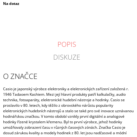
Měrná
Na dotaz
cena:
POPIS
DISKUZE
O ZNAČCE
Casio je japonský výrobce elektroniky a elektronických zařízení založená r.
1946 Tadaoem Kashiem.
Mezi její hlavní produkty patří kalkulačky, audio
technika, fotoaparáty, elektronické hudební nástroje a hodinky. Casio se
proslavilo v 80.
letech, kdy těžilo z obrovského nárůstu popularity
elektronických hudebních nástrojů a stalo se také pro své inovace uznávanou
hodinářskou značkou. V tomto období vznikly první digitální a analogové
hodinky řízené krystalem křemenu. Byl to první výrobce, jehož hodinky
umožňovaly zobrazení času v různých časových zónách. Značka Casio je
dosud zárukou kvality a modely hodinek z 80. let jsou nadčasové a módní