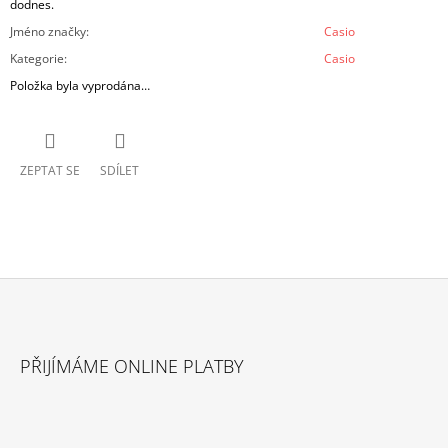
dodnes.
Jméno značky
:
Casio
Kategorie
:
Casio
Položka byla vyprodána…
ZEPTAT SE
SDÍLET
Z
Á
PŘIJÍMÁME ONLINE PLATBY
P
A
T