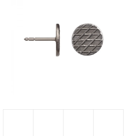
A
J
Í
T
?
HLEDAT
D
O
P
O
R
U
Č
U