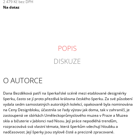
2 479 Kč bez DPH
Měrná
Na dotaz
cena:
POPIS
DISKUZE
O AUTORCE
Dana Bezděková patří na šperkařské scéně mezi etablované designérky
šperku, často se jí proto přezdívá královna českého šperku. Za své působení
vydala sedm samostatných autorských kolekcí, opakovaně byla nominována
na Ceny Designbloku, účastnila se řady výstav jak doma, tak v zahraničí, je
zastoupená ve sbírkách Uměleckoprůmyslového muzea v Praze a Muzea
skla a bižuterie v Jablonci nad Nisou. Její práce nepodléhá trendům,
rozpracovává svá vlastní témata, která šperkům vdechují hloubku a
nadčasovost. Její šperky jsou stylově čisté a precizně zpracované.