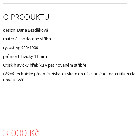
J
E
O PRODUKTU
M
E
design: Dana Bezděková
materiál: pozlacené stříbro
ryzost Ag 925/1000
průměr hlavičky 11 mm
Otisk hlavičky hřebíku v patinovaném stříbře.
Běžný technický předmět získal otiskem do ušlechtilého materiálu zcela
novou tvář.
3 000 Kč