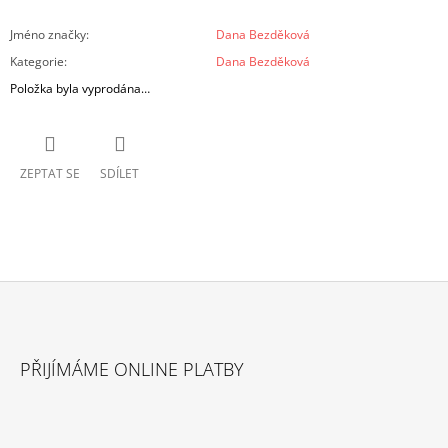
Jméno značky
:
Dana Bezděková
Kategorie
:
Dana Bezděková
Položka byla vyprodána…
ZEPTAT SE
SDÍLET
Z
Á
PŘIJÍMÁME ONLINE PLATBY
P
A
T