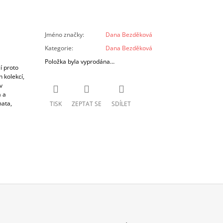
Jméno značky
:
Dana Bezděková
Kategorie
:
Dana Bezděková
Položka byla vyprodána…
í proto
 kolekcí,
v
 a
mata,
TISK
ZEPTAT SE
SDÍLET