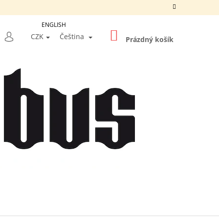
ENGLISH
NÁKUPNÍ
LEDAT
CZK
Čeština
KOŠÍK
Prázdný košík
PŘIHLÁŠENÍ