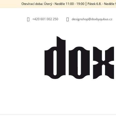
K
Přejít
Otevírací doba: Úterý - Neděle 11:00 - 19:00 ⎮ Pátek 6.8. - Neděl
na
O
ZPĚT
ZPĚT
obsah
DO
DO
Š
OBCHODU
OBCHODU
+420‭ 601 002 250
designshop@doxbyqubus.cz
Í
K