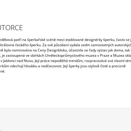
UTORCE
děková patří na šperkařské scéně mezi etablované designérky šperku, často se j
 královna českého šperku. Za své působení vydala sedm samostatných autorských
ě byla nominována na Ceny Designbloku, účastnila se řady výstav jak doma, tak 
í, je zastoupená ve sbírkách Uměleckoprůmyslového muzea v Praze a Muzea skla
 v Jablonci nad Nisou. Její práce nepodléhá trendům, rozpracovává svá vlastní té
rkům vdechují hloubku a nadčasovost. Její šperky jsou stylově čisté a precizně
né.