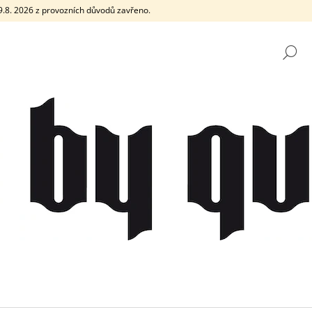
e 9.8. 2026 z provozních důvodů zavřeno.
H
CO POTŘEBUJETE NAJÍT?
HLEDAT
DOPORUČUJEME