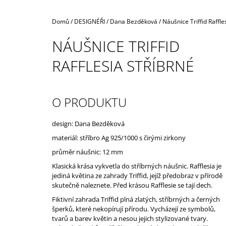
Domů
/
DESIGNÉŘI
/
Dana Bezděková
/
Náušnice Triffid Raffle
NÁUŠNICE TRIFFID
RAFFLESIA STŘÍBRNÉ
O PRODUKTU
design: Dana Bezděková
materiál: stříbro Ag 925/1000 s čirými zirkony
průměr náušnic: 12 mm
Klasická krása vykvetla do stříbrných náušnic. Rafflesia je
jediná květina ze zahrady Triffid, jejíž předobraz v přírodě
skutečně naleznete. Před krásou Rafflesie se tají dech.
Fiktivní zahrada Triffid plná zlatých, stříbrných a černých
šperků, které nekopírují přírodu. Vycházejí ze symbolů,
tvarů a barev květin a nesou jejich stylizované tvary.