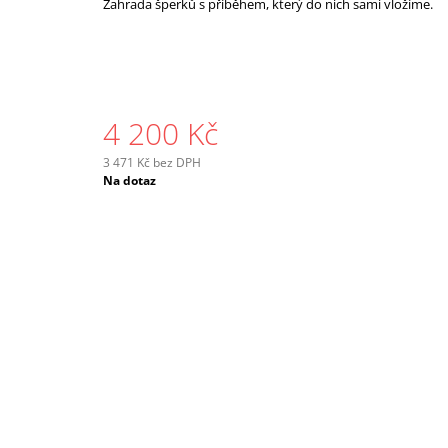
Zahrada šperků s příběhem, který do nich sami vložíme.
4 200 Kč
3 471 Kč bez DPH
Měrná
Na dotaz
cena: