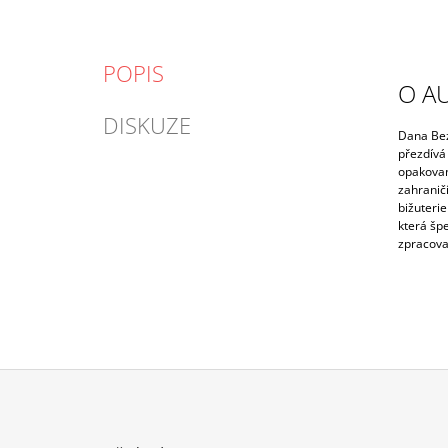
POPIS
O A
DISKUZE
Dana Bez
přezdívá
opakovan
zahranič
bižuterie
která špe
zpracova
Z
Á