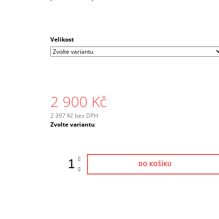
Velikost
2 900 Kč
2 397 Kč bez DPH
Měrná
Zvolte variantu
cena:
DO KOŠÍKU