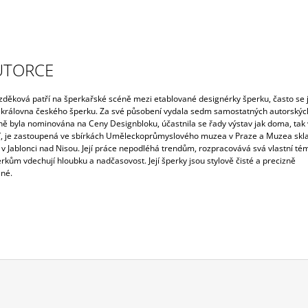
UTORCE
děková patří na šperkařské scéně mezi etablované designérky šperku, často se j
 královna českého šperku. Za své působení vydala sedm samostatných autorských
ě byla nominována na Ceny Designbloku, účastnila se řady výstav jak doma, tak 
í, je zastoupená ve sbírkách Uměleckoprůmyslového muzea v Praze a Muzea skla
 v Jablonci nad Nisou. Její práce nepodléhá trendům, rozpracovává svá vlastní té
rkům vdechují hloubku a nadčasovost. Její šperky jsou stylově čisté a precizně
né.