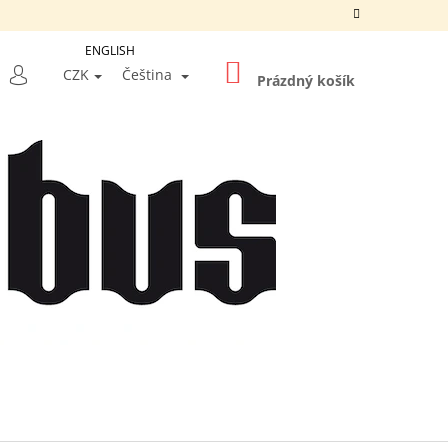
ENGLISH
NÁKUPNÍ
LEDAT
CZK
Čeština
KOŠÍK
Prázdný košík
PŘIHLÁŠENÍ