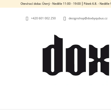
K
Přejít
Otevírací doba: Úterý - Neděle 11:00 - 19:00 ⎮ Pátek 6.8. - Neděl
na
O
ZPĚT
ZPĚT
obsah
DO
DO
Š
OBCHODU
OBCHODU
+420‭ 601 002 250
designshop@doxbyqubus.cz
Í
K