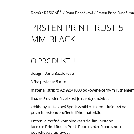
Domů
/
DESIGNÉŘI
/
Dana Bezděková
/
Prsten Printi Rust 5 m
PRSTEN PRINTI RUST 5
MM BLACK
O PRODUKTU
design: Dana Bezděková
šířka prstenu: 5 mm
materiál: stříbro Ag 925/1000 pokovené černým ruthenie
Jiná, než uvedená velikost je na objednávku.
Oblíbený unisexový šperk vznikl otiskem "duše" rzi na
povrch prstenu z ušlechtilého materiálu.
Prsten je možné kombinovat s dalšími prsteny
kolekce
Printi Rust
a
Printi Repro
s různě barevnou
povrchovou úpravou.