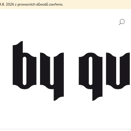
e 9.8. 2026 z provozních důvodů zavřeno.
H
CO POTŘEBUJETE NAJÍT?
HLEDAT
DOPORUČUJEME