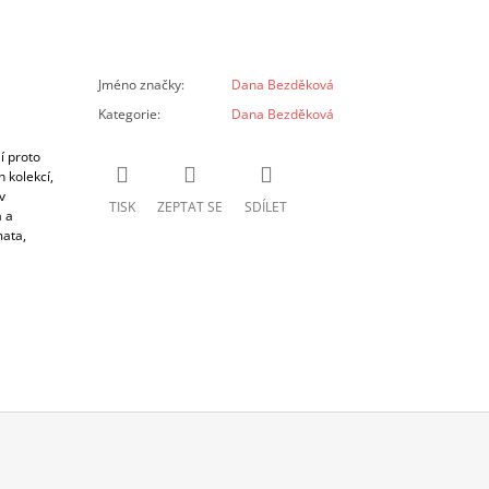
Jméno značky
:
Dana Bezděková
Kategorie
:
Dana Bezděková
í proto
 kolekcí,
v
TISK
ZEPTAT SE
SDÍLET
 a
mata,