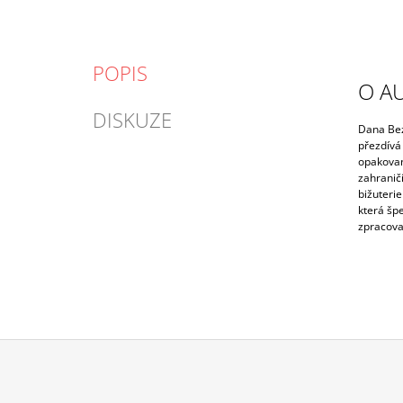
POPIS
O A
DISKUZE
Dana Bez
přezdívá
opakovan
zahranič
bižuterie
která špe
zpracova
Z