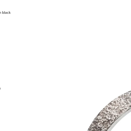
m black
m