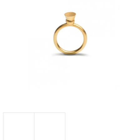
A
J
Í
T
?
HLEDAT
D
O
P
O
R
U
Č
U