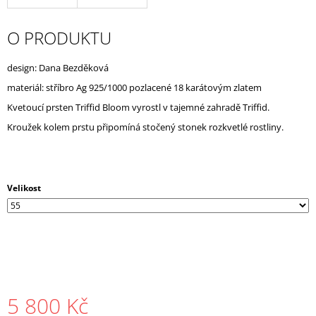
J
E
O PRODUKTU
M
E
design: Dana Bezděková
materiál: stříbro Ag 925/1000 pozlacené 18 karátovým zlatem
Kvetoucí prsten Triffid Bloom vyrostl v tajemné zahradě Triffid.
Kroužek kolem prstu připomíná stočený stonek rozkvetlé rostliny.
Velikost
5 800 Kč