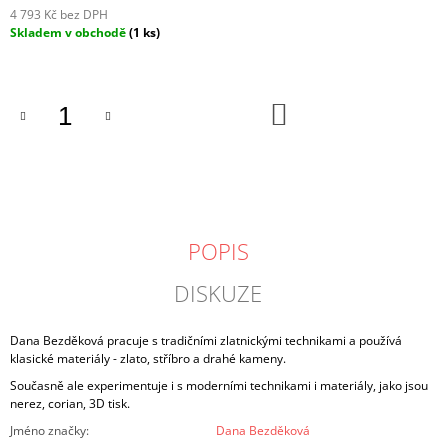
4 793 Kč bez DPH
Měrná
Skladem v obchodě
(1 ks)
cena:
DO
KOŠÍKU
POPIS
DISKUZE
Dana Bezděková pracuje s tradičními zlatnickými technikami a používá
klasické materiály - zlato, stříbro a drahé kameny.
Současně ale experimentuje i s moderními technikami i materiály, jako jsou
nerez, corian, 3D tisk.
Jméno značky
:
Dana Bezděková