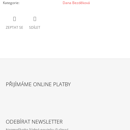
Kategorie
:
Dana Bezděková
ZEPTAT SE
SDÍLET
Z
Á
PŘIJÍMÁME ONLINE PLATBY
P
A
T
Í
ODEBÍRAT NEWSLETTER
Nezmeškejte žádné novinky či slevy!