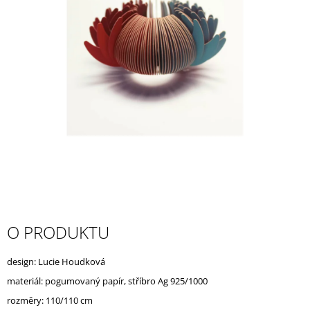
A
J
Í
T
?
HLEDAT
D
O PRODUKTU
O
P
O
design: Lucie Houdková
R
materiál: pogumovaný papír, stříbro Ag 925/1000
U
Č
rozměry: 110/110 cm
U