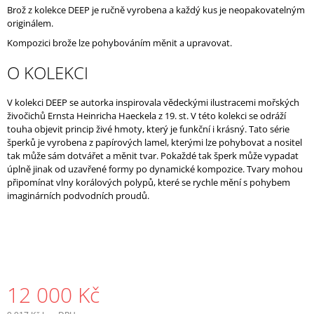
Brož z kolekce DEEP je ručně vyrobena a každý kus je neopakovatelným
J
originálem.
E
M
Kompozici brože lze pohybováním měnit a upravovat.
E
O KOLEKCI
V kolekci DEEP se autorka inspirovala vědeckými ilustracemi mořských
živočichů Ernsta Heinricha Haeckela
z 19. st. V této kolekci se odráží
touha objevit princip živé hmoty, který je funkční i krásný. Tato série
šperků je vyrobena z papírových lamel, kterými lze pohybovat a nositel
tak může sám dotvářet a měnit tvar. Pokaždé tak šperk může vypadat
úplně jinak od uzavřené formy po dynamické kompozice.
Tvary mohou
připomínat vlny korálových polypů, které se rychle mění s pohybem
imaginárních podvodních proudů.
12 000 Kč