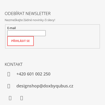
Í
ODEBÍRAT NEWSLETTER
Nezmeškejte žádné novinky či slevy!
E-mail
PŘIHLÁSIT SE
KONTAKT
+420‭ 601 002 250
designshop@doxbyqubus.cz