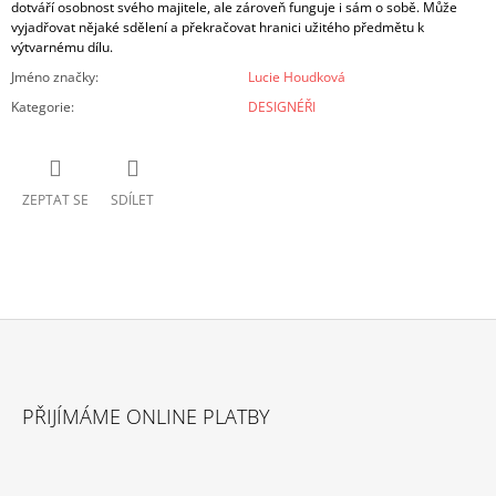
dotváří osobnost svého majitele, ale zároveň funguje i sám o sobě. Může
vyjadřovat nějaké sdělení a překračovat hranici užitého předmětu k
výtvarnému dílu.
Jméno značky
:
Lucie Houdková
Kategorie
:
DESIGNÉŘI
ZEPTAT SE
SDÍLET
Z
Á
PŘIJÍMÁME ONLINE PLATBY
P
A
T