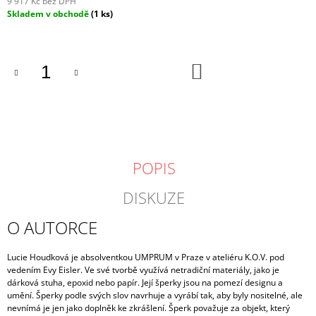
9 917 Kč bez DPH
Měrná
Skladem v obchodě
(1 ks)
cena:
DO
KOŠÍKU
POPIS
DISKUZE
O AUTORCE
Lucie Houdková je absolventkou UMPRUM v Praze v ateliéru K.O.V. pod
vedením Evy Eisler. Ve své tvorbě využívá netradiční materiály, jako je
dárková stuha, epoxid nebo papír. Její šperky jsou na pomezí designu a
umění.
Šperky podle svých slov navrhuje a vyrábí tak, aby byly nositelné, ale
nevnímá je jen jako doplněk ke zkrášlení. Šperk považuje za objekt, který