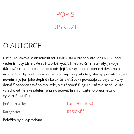
POPIS
DISKUZE
O AUTORCE
Lucie Houdková je absolventkou UMPRUM v Praze v ateliéru K.O.V. pod
vedením Evy Eisler. Ve své tvorbě využívá netradiční materiály, jako je
dárková stuha, epoxid nebo papír. Její šperky jsou na pomezí designu a
umění.
Šperky podle svých slov navrhuje a vyrábí tak, aby byly nositelné, ale
nevnímá je jen jako doplněk ke zkrášlení. Šperk považuje za objekt, který
dotváří osobnost svého majitele, ale zároveň funguje i sám o sobě. Může
vyjadřovat nějaké sdělení a překračovat hranici užitého předmětu k
výtvarnému dílu.
Jméno značky
:
Lucie Houdková
Kategorie
:
DESIGNÉŘI
Položka byla vyprodána…