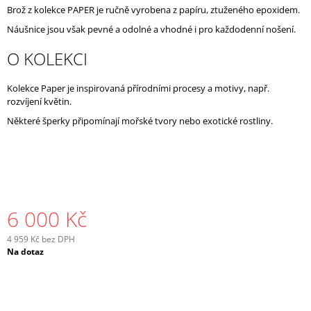
Brož z kolekce PAPER je ručně vyrobena z papíru, ztuženého epoxidem.
J
E
Náušnice jsou však pevné a odolné a vhodné i pro každodenní nošení.
M
E
O KOLEKCI
Kolekce Paper je inspirovaná přírodními procesy a motivy, např.
rozvíjení květin.
Některé šperky připomínají mořské tvory nebo exotické rostliny.
6 000 Kč
4 959 Kč bez DPH
Měrná
Na dotaz
cena: