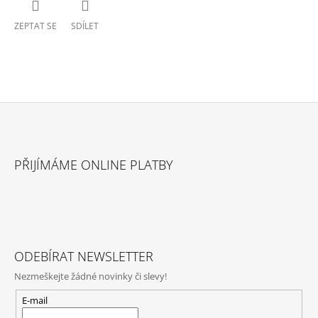
ZEPTAT SE
SDÍLET
Z
Á
PŘIJÍMÁME ONLINE PLATBY
P
A
T
Í
ODEBÍRAT NEWSLETTER
Nezmeškejte žádné novinky či slevy!
E-mail