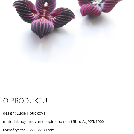
A
J
Í
T
?
HLEDAT
D
O PRODUKTU
O
P
O
design: Lucie Houdková
R
materiál: pogumovaný papír, epoxid, stříbro Ag 925/1000
U
Č
rozměry: cca 65 x 65 x 30 mm
U