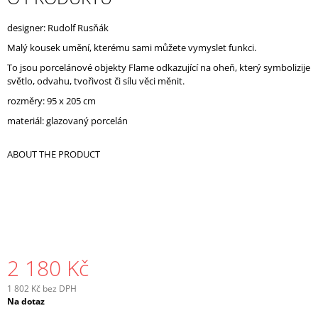
J
E
designer: Rudolf Rusňák
M
Malý kousek umění, kterému sami můžete vymyslet funkci.
E
To jsou porcelánové objekty Flame odkazující na oheň, který symbolizije
světlo, odvahu, tvořivost či sílu věci měnit.
rozměry: 95 x 205 cm
materiál: glazovaný porcelán
ABOUT THE PRODUCT
2 180 Kč
1 802 Kč bez DPH
Měrná
Na dotaz
cena: