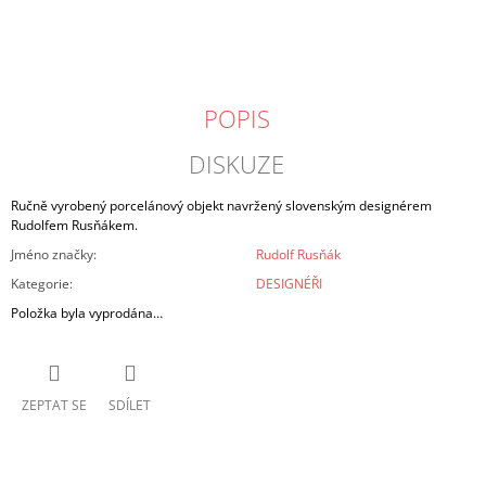
POPIS
DISKUZE
Ručně vyrobený porcelánový objekt navržený slovenským designérem
Rudolfem Rusňákem.
Jméno značky
:
Rudolf Rusňák
Kategorie
:
DESIGNÉŘI
Položka byla vyprodána…
ZEPTAT SE
SDÍLET