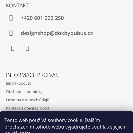
KONTAKT
+420‭ 601 002 250
designshop@doxbyqubus.cz
Facebook
Instagram
INFORMACE PRO VÁS
Jak nakupovat
Obchodní podmínky
Ochrana osobních údajů
Kontakt a otevírací doba
Doprava a platba
Tento web používá soubory cookie. Dalším
O nás
procházením tohoto webu vyjadřujete souhlas s jejich