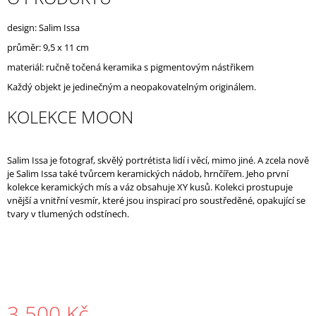
J
E
design: Salim Issa
M
průměr: 9,5 x 11 cm
E
materiál: ručně točená keramika s pigmentovým nástřikem
Každý objekt je jedinečným a neopakovatelným originálem.
KOLEKCE MOON
Salim Issa je fotograf, skvělý portrétista lidí i věcí, mimo jiné. A zcela nově
je Salim Issa také tvůrcem keramických nádob, hrnčířem. Jeho první
kolekce keramických mís a váz obsahuje XY kusů. Kolekci prostupuje
vnější a vnitřní vesmír, které jsou inspirací pro soustředěné, opakující se
tvary v tlumených odstínech.
3 500 Kč