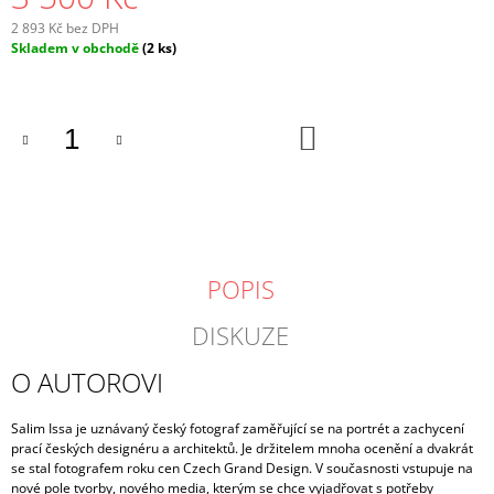
2 893 Kč bez DPH
Měrná
Skladem v obchodě
(2 ks)
cena:
DO
KOŠÍKU
POPIS
DISKUZE
O AUTOROVI
Salim Issa je uznávaný český fotograf zaměřující se na portrét a zachycení
prací českých designéru a architektů. Je držitelem mnoha ocenění a dvakrát
se stal fotografem roku cen Czech Grand Design. V současnosti vstupuje na
nové pole tvorby, nového media, kterým se chce vyjadřovat s potřeby