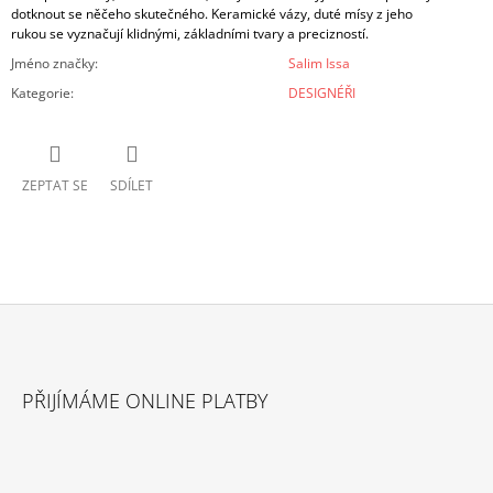
dotknout se něčeho skutečného. Keramické vázy, duté mísy z jeho
rukou se vyznačují klidnými, základními tvary a precizností.
Jméno značky
:
Salim Issa
Kategorie
:
DESIGNÉŘI
ZEPTAT SE
SDÍLET
Z
Á
PŘIJÍMÁME ONLINE PLATBY
P
A
T