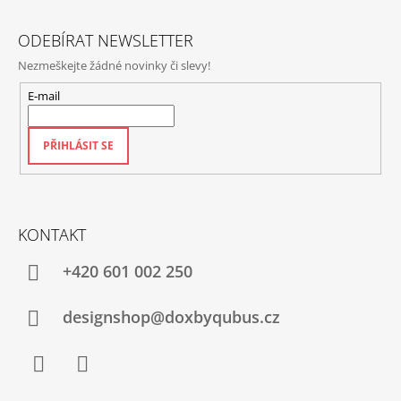
Í
ODEBÍRAT NEWSLETTER
Nezmeškejte žádné novinky či slevy!
E-mail
PŘIHLÁSIT SE
KONTAKT
+420‭ 601 002 250
designshop@doxbyqubus.cz
Facebook
Instagram