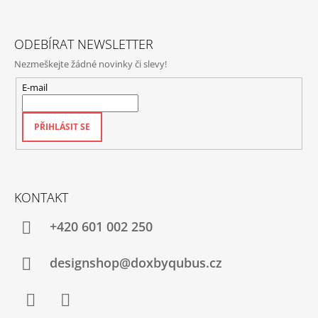
T
Í
ODEBÍRAT NEWSLETTER
Nezmeškejte žádné novinky či slevy!
E-mail
PŘIHLÁSIT SE
KONTAKT
+420‭ 601 002 250
designshop@doxbyqubus.cz