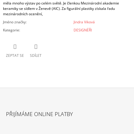
měla mnoho výstav po celém světě. Je členkou Mezinárodní akademie
keramiky se sídlem v Ženevě (AIC). Za figurální plastiky získala řadu
mezinárodních ocenění,
Jméno značky
:
Jindra Viková
Kategorie
:
DESIGNÉŘI
ZEPTAT SE
SDÍLET
Z
Á
PŘIJÍMÁME ONLINE PLATBY
P
A