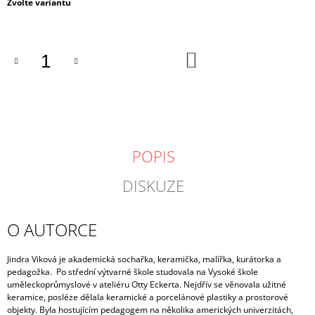
Měrná
Zvolte variantu
cena:
DO
KOŠÍKU
POPIS
DISKUZE
O AUTORCE
Jindra Viková je akademická sochařka, keramička, malířka, kurátorka a
pedagožka.
Po střední výtvarné škole studovala na Vysoké škole
uměleckoprůmyslové v ateliéru Otty Eckerta. Nejdřív se věnovala užitné
keramice, posléze dělala keramické a porcelánové plastiky a prostorové
objekty. Byla hostujícím pedagogem na několika amerických univerzitách,