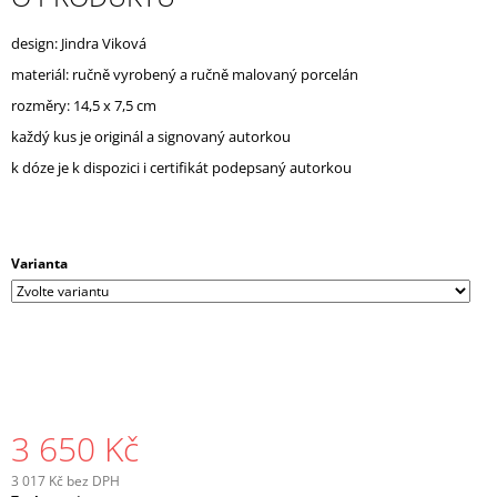
J
E
design: Jindra Viková
M
materiál: ručně vyrobený a ručně malovaný porcelán
E
rozměry: 14,5 x 7,5 cm
každý kus je originál a signovaný autorkou
k dóze je k dispozici i certifikát podepsaný autorkou
Varianta
3 650 Kč
3 017 Kč bez DPH