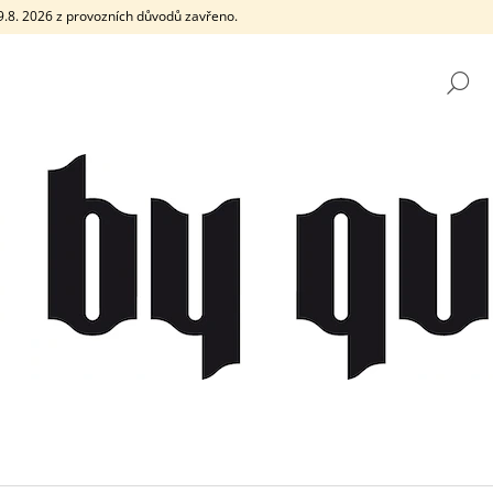
e 9.8. 2026 z provozních důvodů zavřeno.
H
CO POTŘEBUJETE NAJÍT?
HLEDAT
DOPORUČUJEME