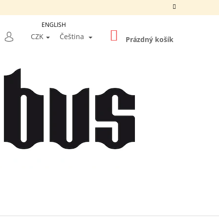
ENGLISH
NÁKUPNÍ
LEDAT
CZK
Čeština
KOŠÍK
Prázdný košík
PŘIHLÁŠENÍ