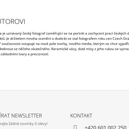
UTOROVI
a je uznávaný český fotograf zaměřující se na portrét a zachycení prací českých 
ektů. Je držitelem mnoha ocenění a dvakrát se stal fotografem roku cen Czech Gr
V současnosti vstupuje na nové pole tvorby, nového media, kterým se chce vyjadř
dotknout se něčeho skutečného. Keramické vázy, duté mísy z jeho rukou se vyzna
 základními tvary a precizností.
ÍRAT NEWSLETTER
KONTAKT
jte žádné novinky či slevy!
+420‭ 601 002 250