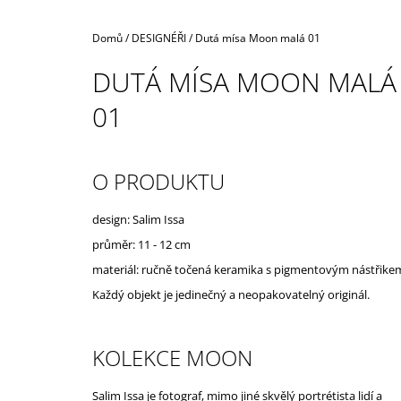
Domů
/
DESIGNÉŘI
/
Dutá mísa Moon malá 01
DUTÁ MÍSA MOON MALÁ
01
O PRODUKTU
design: Salim Issa
průměr: 11 - 12 cm
materiál: ručně točená keramika s pigmentovým nástřike
Každý objekt je jedinečný a neopakovatelný originál.
KOLEKCE MOON
Salim Issa je fotograf, mimo jiné skvělý portrétista lidí a