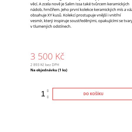
věcí. A zcela nově je Salim Issa také tvůrcem keramických
nádob, hrnčířem. Jeho první kolekce keramických mís a vá
obsahuje XY kusů. Kolekcí prostupuje vnější i vnitřní
vesmír, který inspiruje soustředěnými, opakujícími se tvar
v tlumených odstínech.
3 500 Kč
2 893 Kč bez DPH
Měrná
Na objednávku
(1 ks)
cena:
DO KOŠÍKU