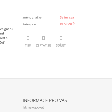
Jméno značky
:
Salim Issa
Kategorie
:
DESIGNÉŘI
designéru
and
ovat s
čují
TISK
ZEPTAT SE
SDÍLET
INFORMACE PRO VÁS
Jak nakupovat