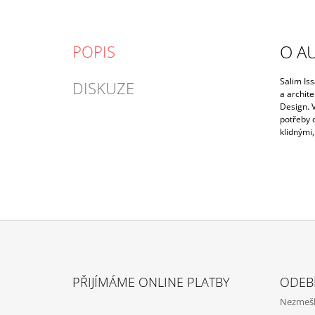
O A
POPIS
Salim Iss
DISKUZE
a archit
Design. 
potřeby 
klidnými,
Z
Á
PŘIJÍMÁME ONLINE PLATBY
ODEB
P
Nezmeške
A