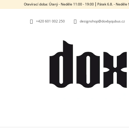
K
Přejít
Otevírací doba: Úterý - Neděle 11:00 - 19:00 ⎮ Pátek 6.8. - Neděl
na
O
ZPĚT
ZPĚT
obsah
DO
DO
Š
OBCHODU
OBCHODU
+420‭ 601 002 250
designshop@doxbyqubus.cz
Í
K