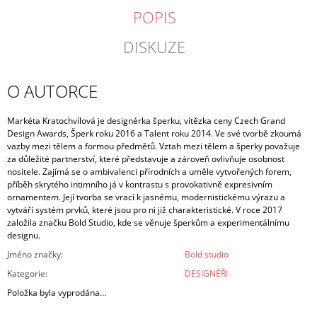
POPIS
DISKUZE
O AUTORCE
Markéta Kratochvílová je designérka šperku, vítězka ceny Czech Grand
Design Awards, Šperk roku 2016 a Talent roku 2014. Ve své tvorbě zkoumá
vazby mezi tělem a formou předmětů. Vztah mezi tělem a šperky považuje
za důležité partnerství, které představuje a zároveň ovlivňuje osobnost
nositele. Zajímá se o ambivalenci přírodních a uměle vytvořených forem,
příběh skrytého intimního já v kontrastu s provokativně expresivním
ornamentem. Její tvorba se vrací k jasnému, modernistickému výrazu a
vytváří systém prvků, které jsou pro ni již charakteristické. V roce 2017
založila značku Bold Studio, kde se věnuje šperkům a experimentálnímu
designu.
Jméno značky
:
Bold studio
Kategorie
:
DESIGNÉŘI
Položka byla vyprodána…