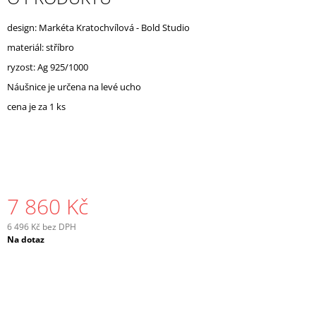
J
E
design: Markéta Kratochvílová - Bold Studio
M
materiál: stříbro
E
ryzost: Ag 925/1000
Náušnice je určena na levé ucho
cena je za 1 ks
7 860 Kč
6 496 Kč bez DPH
Měrná
Na dotaz
cena: