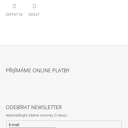
ZEPTAT SE
SDÍLET
Z
Á
PŘIJÍMÁME ONLINE PLATBY
P
A
T
Í
ODEBÍRAT NEWSLETTER
Nezmeškejte žádné novinky či slevy!
E-mail