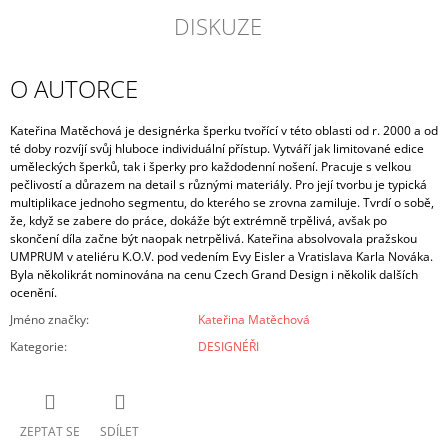
DISKUZE
O AUTORCE
Kateřina Matěchová je designérka šperku tvořící v této oblasti od r. 2000 a od
té doby rozvíjí svůj hluboce individuální přístup. Vytváří jak limitované edice
uměleckých šperků, tak i šperky pro každodenní nošení. Pracuje s velkou
pečlivostí a důrazem na detail s různými materiály. Pro její tvorbu je typická
multiplikace jednoho segmentu, do kterého se zrovna zamiluje. Tvrdí o sobě,
že, když se zabere do práce, dokáže být extrémně trpělivá, avšak po
skončení díla začne být naopak netrpělivá. Kateřina absolvovala pražskou
UMPRUM v ateliéru K.O.V. pod vedením Evy Eisler a Vratislava Karla Nováka.
Byla několikrát nominována na cenu Czech Grand Design i několik dalších
ocenění.
Jméno značky
:
Kateřina Matěchová
Kategorie
:
DESIGNÉŘI
ZEPTAT SE
SDÍLET