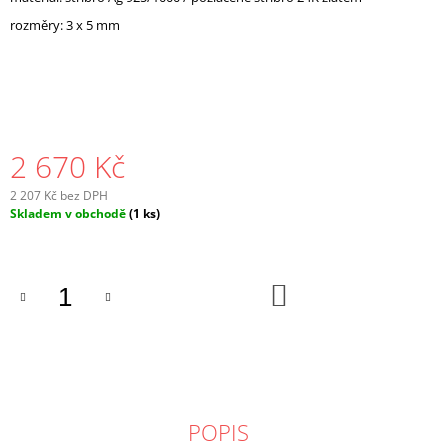
J
rozměry: 3 x 5 mm
E
M
E
2 670 Kč
2 207 Kč bez DPH
Měrná
Skladem v obchodě
(1 ks)
cena:
DO
KOŠÍKU
POPIS