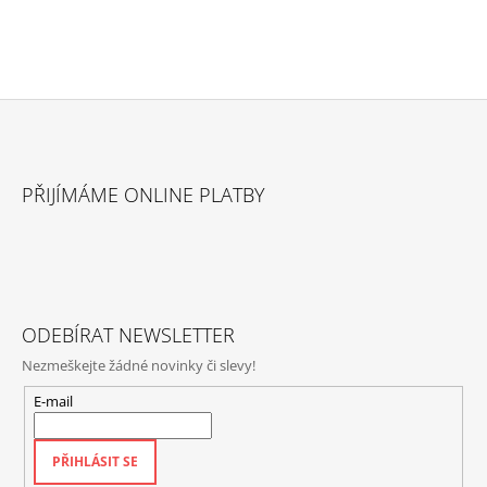
Z
Á
PŘIJÍMÁME ONLINE PLATBY
P
A
T
Í
ODEBÍRAT NEWSLETTER
Nezmeškejte žádné novinky či slevy!
E-mail
PŘIHLÁSIT SE