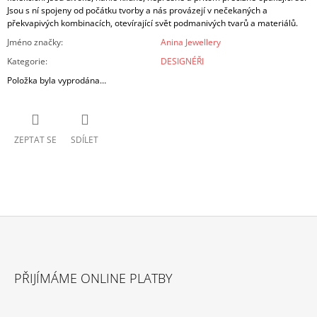
Jsou s ní spojeny od počátku tvorby a nás provázejí v nečekaných a
překvapivých kombinacích, otevírající svět podmanivých tvarů a materiálů.
Jméno značky
:
Anina Jewellery
Kategorie
:
DESIGNÉŘI
Položka byla vyprodána…
ZEPTAT SE
SDÍLET
Z
Á
PŘIJÍMÁME ONLINE PLATBY
P
A