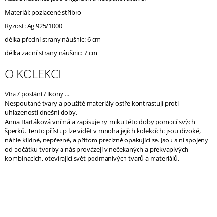
J
Materiál: pozlacené stříbro
E
Ryzost: Ag 925/1000
M
E
délka přední strany náušnic: 6 cm
délka zadní strany náušnic: 7 cm
O KOLEKCI
Víra / poslání / ikony ...
Nespoutané tvary a použité materiály ostře kontrastují proti
uhlazenosti dnešní doby.
Anna Bartáková vnímá a zapisuje rytmiku této doby pomocí svých
šperků. Tento přístup lze vidět v mnoha jejích kolekcích: jsou divoké,
náhle klidné, nepřesné, a přitom precizně opakující se. Jsou s ní spojeny
od počátku tvorby a nás provázejí v nečekaných a překvapivých
kombinacích, otevírající svět podmanivých tvarů a materiálů.