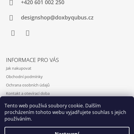
+420‭ 601 002 250
designshop@doxbyqubus.cz
Facebook
Instagram
INFORMACE PRO VÁS
Jak nakupovat
Obchodní podmínky
Ochrana osobních údajů
Kontakt a otevírací doba
Doprava a platba
Tento web používá soubory cookie. Dalším
O nás
procházením tohoto webu vyjadřujete souhlas s jejich
používáním.