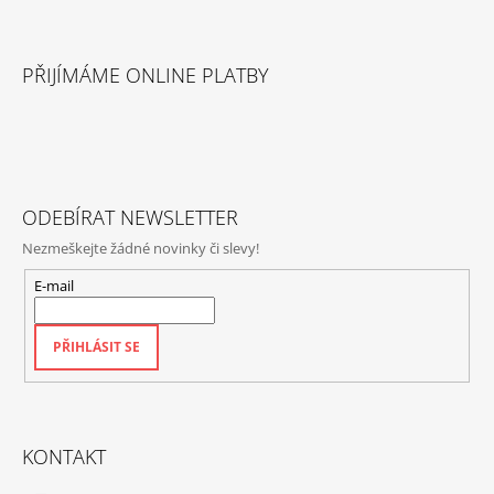
Z
Á
PŘIJÍMÁME ONLINE PLATBY
P
A
T
Í
ODEBÍRAT NEWSLETTER
Nezmeškejte žádné novinky či slevy!
E-mail
PŘIHLÁSIT SE
KONTAKT