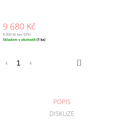
9 680 Kč
8 000 Kč bez DPH
Měrná
Skladem v obchodě
(1 ks)
cena:
DO
KOŠÍKU
POPIS
DISKUZE