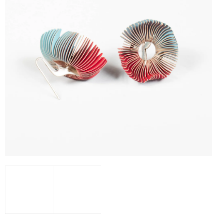
A
J
Í
T
?
HLEDAT
D
O
P
O
R
U
Č
U