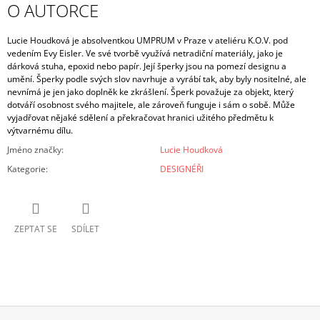
O AUTORCE
Lucie Houdková je absolventkou UMPRUM v Praze v ateliéru K.O.V. pod
vedením Evy Eisler. Ve své tvorbě využívá netradiční materiály, jako je
dárková stuha, epoxid nebo papír. Její šperky jsou na pomezí designu a
umění.
Šperky podle svých slov navrhuje a vyrábí tak, aby byly nositelné, ale
nevnímá je jen jako doplněk ke zkrášlení. Šperk považuje za objekt, který
dotváří osobnost svého majitele, ale zároveň funguje i sám o sobě. Může
vyjadřovat nějaké sdělení a překračovat hranici užitého předmětu k
výtvarnému dílu.
Jméno značky
:
Lucie Houdková
Kategorie
:
DESIGNÉŘI
ZEPTAT SE
SDÍLET