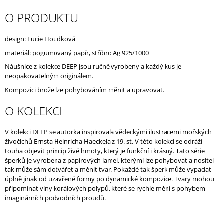
J
O PRODUKTU
E
M
E
design: Lucie Houdková
materiál: pogumovaný papír, stříbro Ag 925/1000
Náušnice z kolekce DEEP jsou ručně vyrobeny a každý kus je
neopakovatelným originálem.
Kompozici brože lze pohybováním měnit a upravovat.
O KOLEKCI
V kolekci DEEP se autorka inspirovala vědeckými ilustracemi mořských
živočichů Ernsta Heinricha Haeckela
z 19. st. V této kolekci se odráží
touha objevit princip živé hmoty, který je funkční i krásný. Tato série
šperků je vyrobena z papírových lamel, kterými lze pohybovat a nositel
tak může sám dotvářet a měnit tvar. Pokaždé tak šperk může vypadat
úplně jinak od uzavřené formy po dynamické kompozice.
Tvary mohou
připomínat vlny korálových polypů, které se rychle mění s pohybem
imaginárních podvodních proudů.