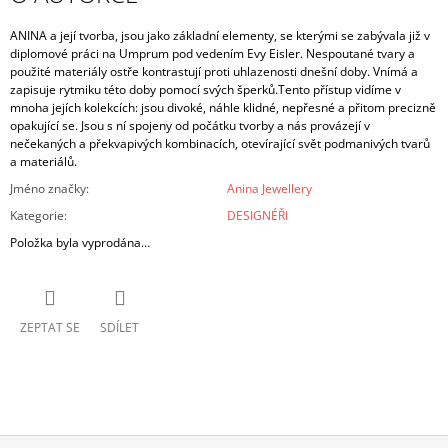
ANINA a její tvorba, jsou jako základní elementy, se kterými se zabývala již v
diplomové práci na Umprum pod vedením Evy Eisler. Nespoutané tvary a
použité materiály ostře kontrastují proti uhlazenosti dnešní doby. Vnímá a
zapisuje rytmiku této doby pomocí svých šperků.Tento přístup vidíme v
mnoha jejích kolekcích: jsou divoké, náhle klidné, nepřesné a přitom precizně
opakující se. Jsou s ní spojeny od počátku tvorby a nás provázejí v
nečekaných a překvapivých kombinacích, otevírající svět podmanivých tvarů
a materiálů.
Jméno značky
:
Anina Jewellery
Kategorie
:
DESIGNÉŘI
Položka byla vyprodána…
ZEPTAT SE
SDÍLET