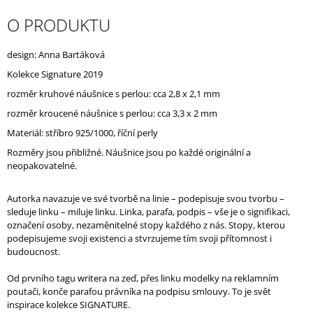
J
O PRODUKTU
E
M
E
design: Anna Bartáková
Kolekce Signature 2019
rozměr kruhové náušnice s perlou: cca 2,8 x 2,1 mm
rozměr kroucené náušnice s perlou: cca 3,3 x 2 mm
Materiál: stříbro 925/1000, říční perly
Rozměry jsou přibližné. Náušnice jsou po každé originální a
neopakovatelné.
Autorka navazuje ve své tvorbě na linie – podepisuje svou tvorbu –
sleduje linku – miluje linku. Linka, parafa, podpis – vše je o signifikaci,
označení osoby, nezaměnitelné stopy každého z nás. Stopy, kterou
podepisujeme svoji existenci a stvrzujeme tím svoji přítomnost i
budoucnost.
Od prvního tagu writera na zeď, přes linku modelky na reklamním
poutači, konče parafou právníka na podpisu smlouvy. To je svět
inspirace kolekce SIGNATURE.