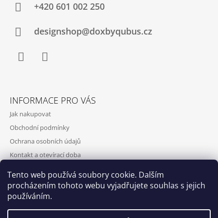
+420‭ 601 002 250
designshop@doxbyqubus.cz
Facebook
Instagram
INFORMACE PRO VÁS
Jak nakupovat
Obchodní podmínky
Ochrana osobních údajů
Kontakt a otevírací doba
Doprava a platba
Tento web používá soubory cookie. Dalším
O nás
procházením tohoto webu vyjadřujete souhlas s jejich
používáním.