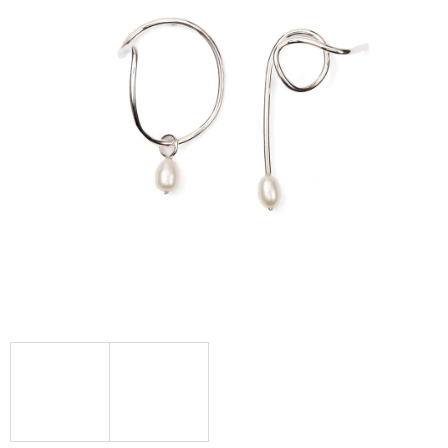
A
J
Í
T
?
HLEDAT
D
O
P
O
R
U
Č
U