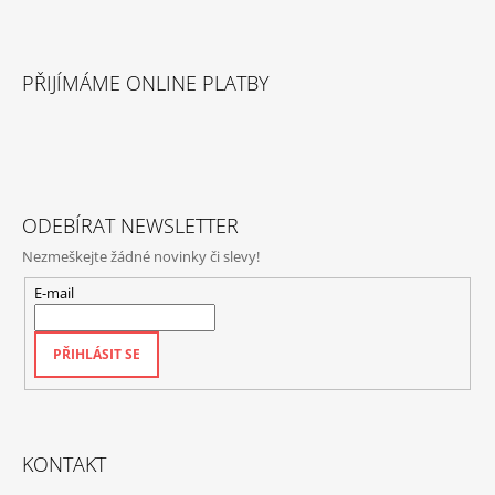
Z
Á
PŘIJÍMÁME ONLINE PLATBY
P
A
T
Í
ODEBÍRAT NEWSLETTER
Nezmeškejte žádné novinky či slevy!
E-mail
PŘIHLÁSIT SE
KONTAKT