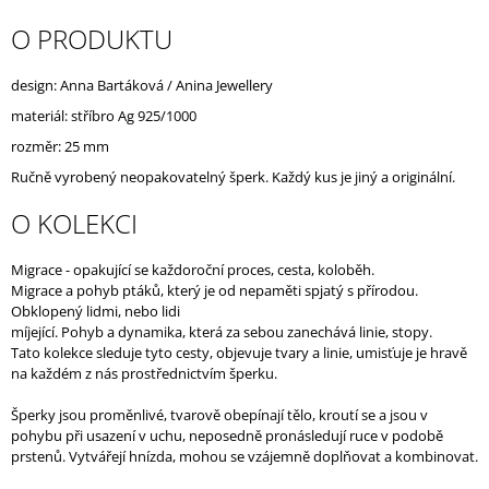
J
O PRODUKTU
E
M
E
design: Anna Bartáková / Anina Jewellery
materiál: stříbro Ag 925/1000
rozměr: 25 mm
Ručně vyrobený neopakovatelný šperk. Každý kus je jiný a originální.
O KOLEKCI
Migrace - opakující se každoroční proces, cesta, koloběh.
Migrace a pohyb ptáků, který je od nepaměti spjatý s přírodou.
Obklopený lidmi, nebo lidi
míjející. Pohyb a dynamika, která za sebou zanechává linie, stopy.
Tato kolekce sleduje tyto cesty, objevuje tvary a linie, umisťuje je hravě
na každém z nás prostřednictvím šperku.
Šperky jsou proměnlivé, tvarově obepínají tělo, kroutí se a jsou v
pohybu při usazení v uchu, neposedně pronásledují ruce v podobě
prstenů. Vytvářejí hnízda, mohou se vzájemně doplňovat a kombinovat.