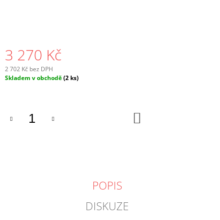
3 270 Kč
2 702 Kč bez DPH
Měrná
Skladem v obchodě
(2 ks)
cena:
DO
KOŠÍKU
POPIS
DISKUZE