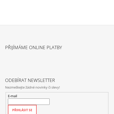
Z
Á
PŘIJÍMÁME ONLINE PLATBY
P
A
T
Í
ODEBÍRAT NEWSLETTER
Nezmeškejte žádné novinky či slevy!
E-mail
PŘIHLÁSIT SE