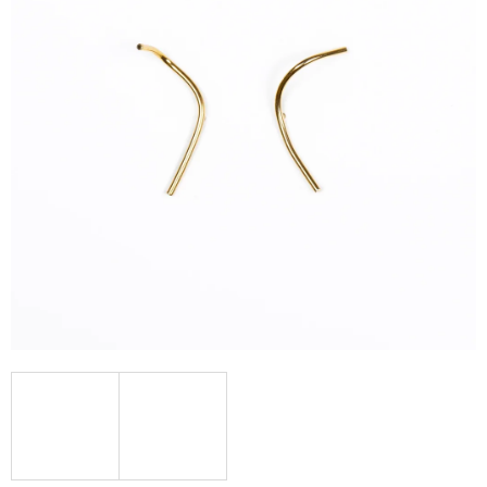
A
J
Í
T
?
HLEDAT
D
O
P
O
R
U
Č
U