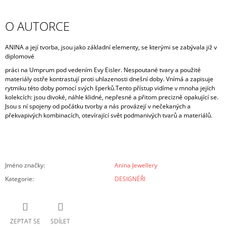
O AUTORCE
ANINA a její tvorba, jsou jako základní elementy, se kterými se zabývala již v
diplomové
práci na Umprum pod vedením Evy Eisler. Nespoutané tvary a použité
materiály ostře kontrastují proti uhlazenosti dnešní doby. Vnímá a zapisuje
rytmiku této doby pomocí svých šperků.Tento přístup vidíme v mnoha jejích
kolekcích: jsou divoké, náhle klidné, nepřesné a přitom precizně opakující se.
Jsou s ní spojeny od počátku tvorby a nás provázejí v nečekaných a
překvapivých kombinacích, otevírající svět podmanivých tvarů a materiálů.
Jméno značky
:
Anina Jewellery
Kategorie
:
DESIGNÉŘI
ZEPTAT SE
SDÍLET