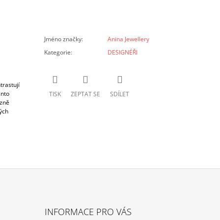
Jméno značky
:
Anina Jewellery
Kategorie
:
DESIGNÉŘI
rastují
ento
TISK
ZEPTAT SE
SDÍLET
izně
ých
INFORMACE PRO VÁS