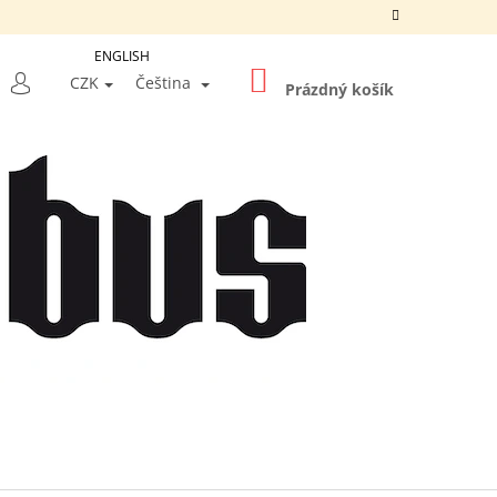
ENGLISH
NÁKUPNÍ
LEDAT
CZK
Čeština
KOŠÍK
Prázdný košík
PŘIHLÁŠENÍ