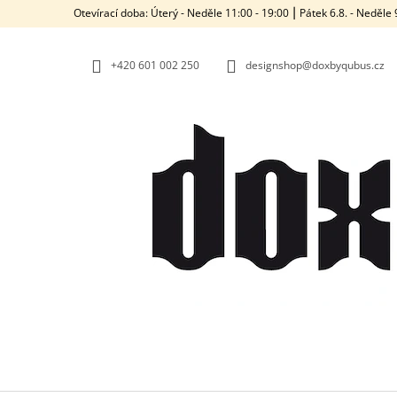
K
Přejít
Otevírací doba: Úterý - Neděle 11:00 - 19:00 ⎮ Pátek 6.8. - Neděl
na
O
ZPĚT
ZPĚT
obsah
DO
DO
Š
OBCHODU
OBCHODU
+420‭ 601 002 250
designshop@doxbyqubus.cz
Í
K