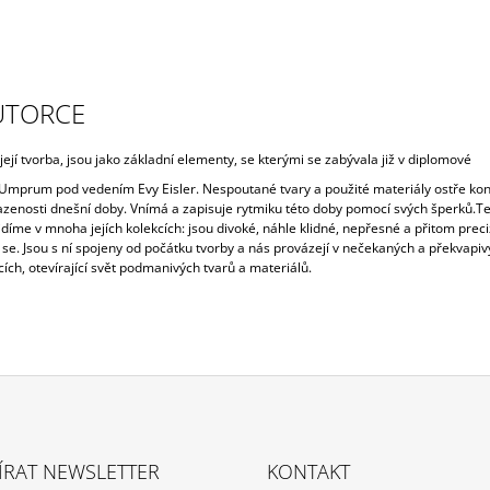
UTORCE
ejí tvorba, jsou jako základní elementy, se kterými se zabývala již v diplomové
 Umprum pod vedením Evy Eisler. Nespoutané tvary a použité materiály ostře kont
lazenosti dnešní doby. Vnímá a zapisuje rytmiku této doby pomocí svých šperků.T
idíme v mnoha jejích kolekcích: jsou divoké, náhle klidné, nepřesné a přitom prec
 se. Jsou s ní spojeny od počátku tvorby a nás provázejí v nečekaných a překvapiv
ch, otevírající svět podmanivých tvarů a materiálů.
ÍRAT NEWSLETTER
KONTAKT