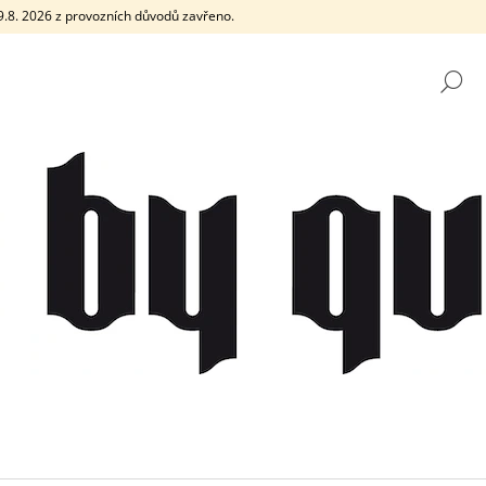
e 9.8. 2026 z provozních důvodů zavřeno.
H
CO POTŘEBUJETE NAJÍT?
HLEDAT
DOPORUČUJEME