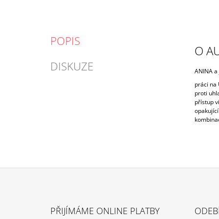
POPIS
O A
DISKUZE
ANINA a j
práci na
proti uh
přístup v
opakující
kombinací
Z
Á
PŘIJÍMÁME ONLINE PLATBY
ODEB
P