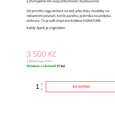
a stvrzujeme tím svoji přítomnost i budoucnost.
Od prvního tagu writera na zeď, přes linku modelky na
reklamním poutači, konče parafou právníka na podpisu
smlouvy. To je svět inspirace kolekce SIGNATURE.
Každý šperk je originálem.
3 500 Kč
2 893 Kč bez DPH
Měrná
Skladem v obchodě
(1 ks)
cena:
DO KOŠÍKU