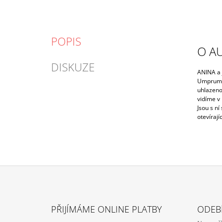
POPIS
O A
DISKUZE
ANINA a j
Umprum p
uhlazeno
vidíme v 
Jsou s n
otevírají
Z
Á
PŘIJÍMÁME ONLINE PLATBY
ODEB
P