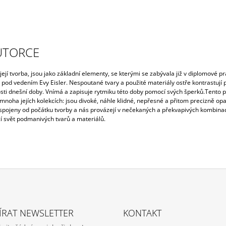
UTORCE
ejí tvorba, jsou jako základní elementy, se kterými se zabývala již v diplomové pr
od vedením Evy Eisler. Nespoutané tvary a použité materiály ostře kontrastují p
sti dnešní doby. Vnímá a zapisuje rytmiku této doby pomocí svých šperků.Tento p
mnoha jejích kolekcích: jsou divoké, náhle klidné, nepřesné a přitom precizně opak
í spojeny od počátku tvorby a nás provázejí v nečekaných a překvapivých kombinac
cí svět podmanivých tvarů a materiálů.
ÍRAT NEWSLETTER
KONTAKT