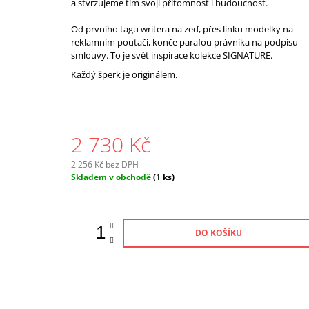
a stvrzujeme tím svoji přítomnost i budoucnost.
Od prvního tagu writera na zeď, přes linku modelky na
reklamním poutači, konče parafou právníka na podpisu
smlouvy. To je svět inspirace kolekce SIGNATURE.
Každý šperk je originálem.
2 730 Kč
2 256 Kč bez DPH
Měrná
Skladem v obchodě
(1 ks)
cena:
DO KOŠÍKU