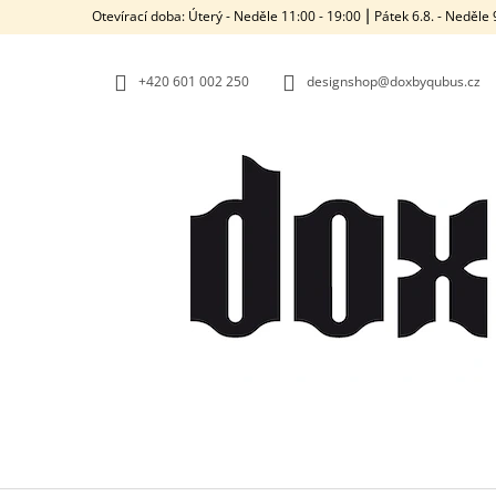
K
Přejít
Otevírací doba: Úterý - Neděle 11:00 - 19:00 ⎮ Pátek 6.8. - Neděl
na
O
ZPĚT
ZPĚT
obsah
DO
DO
Š
OBCHODU
OBCHODU
+420‭ 601 002 250
designshop@doxbyqubus.cz
Í
K