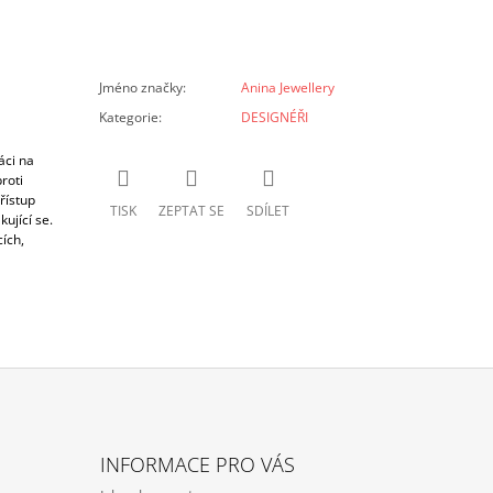
Jméno značky
:
Anina Jewellery
Kategorie
:
DESIGNÉŘI
áci na
roti
řístup
TISK
ZEPTAT SE
SDÍLET
ující se.
ích,
INFORMACE PRO VÁS