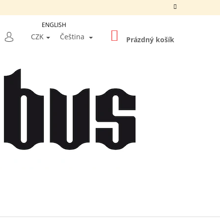
ENGLISH
NÁKUPNÍ
LEDAT
CZK
Čeština
KOŠÍK
Prázdný košík
PŘIHLÁŠENÍ