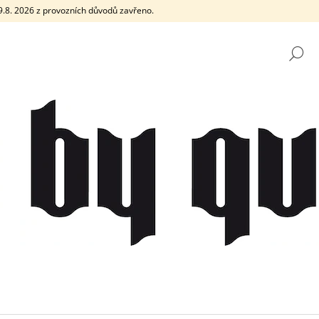
e 9.8. 2026 z provozních důvodů zavřeno.
H
CO POTŘEBUJETE NAJÍT?
HLEDAT
DOPORUČUJEME