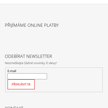
Z
Á
PŘIJÍMÁME ONLINE PLATBY
P
A
T
Í
ODEBÍRAT NEWSLETTER
Nezmeškejte žádné novinky či slevy!
E-mail
PŘIHLÁSIT SE