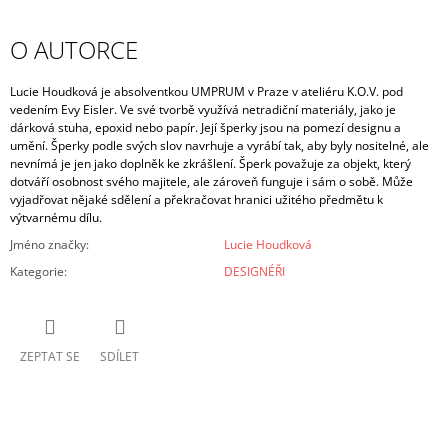
O AUTORCE
Lucie Houdková je absolventkou UMPRUM v Praze v ateliéru K.O.V. pod
vedením Evy Eisler. Ve své tvorbě využívá netradiční materiály, jako je
dárková stuha, epoxid nebo papír. Její šperky jsou na pomezí designu a
umění.
Šperky podle svých slov navrhuje a vyrábí tak, aby byly nositelné, ale
nevnímá je jen jako doplněk ke zkrášlení. Šperk považuje za objekt, který
dotváří osobnost svého majitele, ale zároveň funguje i sám o sobě. Může
vyjadřovat nějaké sdělení a překračovat hranici užitého předmětu k
výtvarnému dílu.
Jméno značky
:
Lucie Houdková
Kategorie
:
DESIGNÉŘI
ZEPTAT SE
SDÍLET