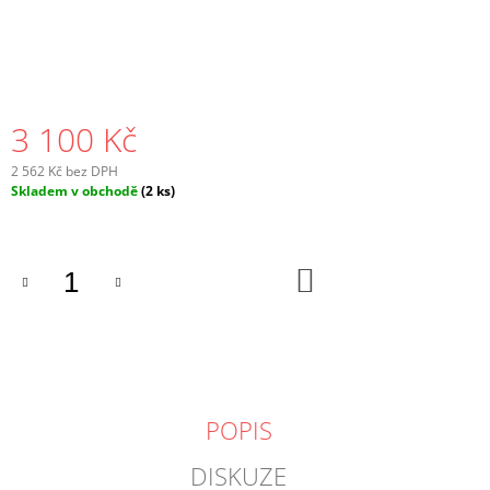
J
E
M
E
3 100 Kč
2 562 Kč bez DPH
Měrná
Skladem v obchodě
(2 ks)
cena:
DO
KOŠÍKU
POPIS
DISKUZE