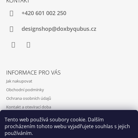
KONTAKT
+420‭ 601 002 250
designshop@doxbyqubus.cz
Facebook
Instagram
INFORMACE PRO VÁS
Jak nakupovat
Obchodní podmínky
Ochrana osobních údajů
Kontakt a otevírací doba
Doprava a platba
Tento web používá soubory cookie. Dalším
O nás
procházením tohoto webu vyjadřujete souhlas s jejich
používáním.