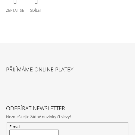
ZEPTAT SE
SDÍLET
Z
Á
PŘIJÍMÁME ONLINE PLATBY
P
A
T
Í
ODEBÍRAT NEWSLETTER
Nezmeškejte žádné novinky či slevy!
E-mail