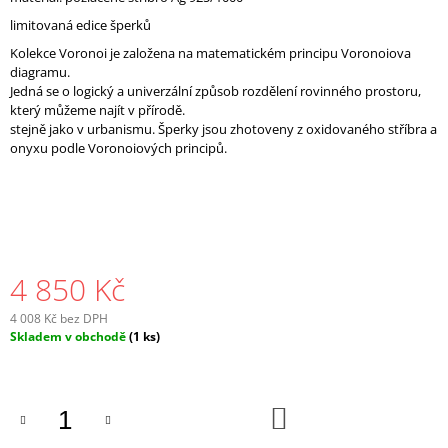
J
limitovaná edice šperků
E
Kolekce Voronoi je založena na matematickém principu Voronoiova
M
diagramu.
E
Jedná se o logický a univerzální způsob rozdělení rovinného prostoru,
který můžeme najít v přírodě.
stejně jako v urbanismu. Šperky jsou zhotoveny z oxidovaného stříbra a
onyxu podle Voronoiových principů.
4 850 Kč
4 008 Kč bez DPH
Měrná
Skladem v obchodě
(1 ks)
cena:
DO
KOŠÍKU