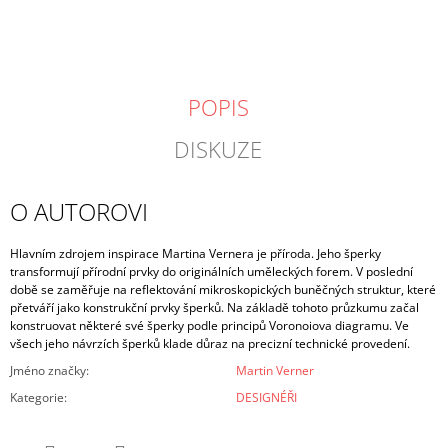
POPIS
DISKUZE
O AUTOROVI
Hlavním zdrojem inspirace Martina Vernera je příroda. Jeho šperky
transformují přírodní prvky do originálních uměleckých forem. V poslední
době se zaměřuje na reflektování mikroskopických buněčných struktur, které
přetváří jako konstrukční prvky šperků. Na základě tohoto průzkumu začal
konstruovat některé své šperky podle principů Voronoiova diagramu. Ve
všech jeho návrzích šperků klade důraz na precizní technické provedení.
Jméno značky
:
Martin Verner
Kategorie
:
DESIGNÉŘI