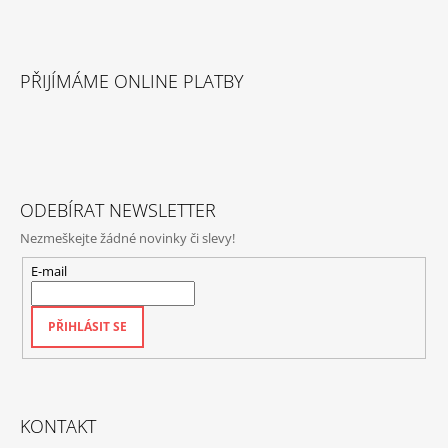
Z
Á
PŘIJÍMÁME ONLINE PLATBY
P
A
T
Í
ODEBÍRAT NEWSLETTER
Nezmeškejte žádné novinky či slevy!
E-mail
PŘIHLÁSIT SE
KONTAKT