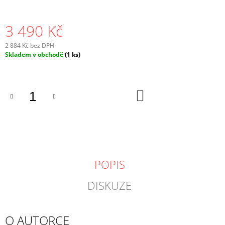
3 490 Kč
2 884 Kč bez DPH
Měrná
Skladem v obchodě
(1 ks)
cena:
DO
KOŠÍKU
POPIS
DISKUZE
O AUTORCE