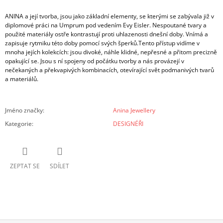
ANINA a její tvorba, jsou jako základní elementy, se kterými se zabývala již v
diplomové
práci na Umprum pod vedením Evy Eisler. Nespoutané tvary a
použité materiály ostře kontrastují proti uhlazenosti dnešní doby. Vnímá a
zapisuje rytmiku této doby pomocí svých šperků.Tento přístup vidíme v
mnoha jejích kolekcích: jsou divoké, náhle klidné, nepřesné a přitom precizně
opakující se. Jsou s ní spojeny od počátku tvorby a nás provázejí v
nečekaných a překvapivých kombinacích, otevírající svět podmanivých tvarů
a materiálů.
Jméno značky
:
Anina Jewellery
Kategorie
:
DESIGNÉŘI
ZEPTAT SE
SDÍLET