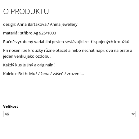
J
O PRODUKTU
E
M
E
design: Anna Bartáková / Anina Jewellery
materiál: stříbro Ag 925/1000
Ručně vyrobený variabilní prsten sestávající ze tří spojených kroužků.
Při nošení lze kroužky různě otáčet a nebo nechat např. dva na prstě a
jeden venku jako ozdobu.
Každý kus je jiný a originální.
Kolekce Brith: Muž / žena / vášeň / zrození ...
Velikost