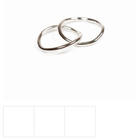
A
J
Í
T
?
HLEDAT
D
O
P
O
R
U
Č
U