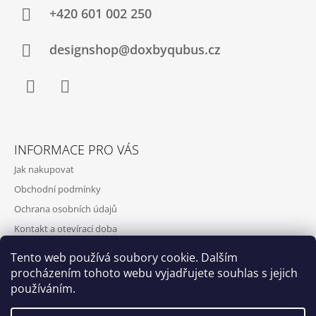
+420‭ 601 002 250
designshop@doxbyqubus.cz
Facebook
Instagram
INFORMACE PRO VÁS
Jak nakupovat
Obchodní podmínky
Ochrana osobních údajů
Kontakt a otevírací doba
Doprava a platba
Tento web používá soubory cookie. Dalším
O nás
procházením tohoto webu vyjadřujete souhlas s jejich
používáním.