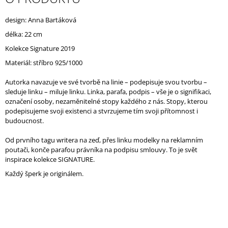
J
E
design: Anna Bartáková
M
délka: 22 cm
E
Kolekce Signature 2019
Materiál: stříbro 925/1000
Autorka navazuje ve své tvorbě na linie – podepisuje svou tvorbu –
sleduje linku – miluje linku. Linka, parafa, podpis – vše je o signifikaci,
označení osoby, nezaměnitelné stopy každého z nás. Stopy, kterou
podepisujeme svoji existenci a stvrzujeme tím svoji přítomnost i
budoucnost.
Od prvního tagu writera na zeď, přes linku modelky na reklamním
poutači, konče parafou právníka na podpisu smlouvy. To je svět
inspirace kolekce SIGNATURE.
Každý šperk je originálem.