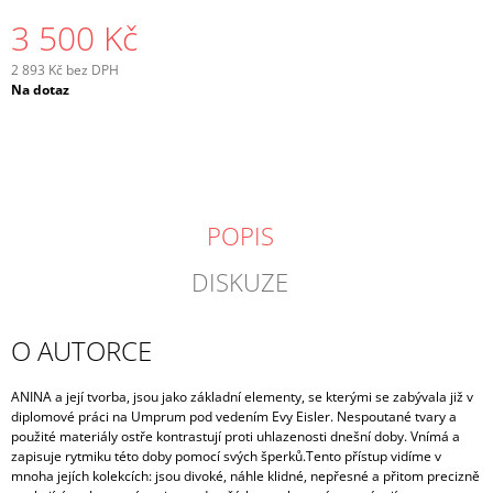
3 500 Kč
2 893 Kč bez DPH
Měrná
Na dotaz
cena:
POPIS
DISKUZE
O AUTORCE
ANINA a její tvorba, jsou jako základní elementy, se kterými se zabývala již v
diplomové práci na Umprum pod vedením Evy Eisler. Nespoutané tvary a
použité materiály ostře kontrastují proti uhlazenosti dnešní doby. Vnímá a
zapisuje rytmiku této doby pomocí svých šperků.Tento přístup vidíme v
mnoha jejích kolekcích: jsou divoké, náhle klidné, nepřesné a přitom precizně