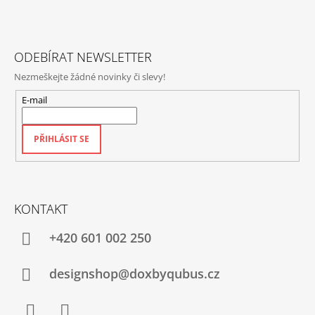
T
Í
ODEBÍRAT NEWSLETTER
Nezmeškejte žádné novinky či slevy!
E-mail
PŘIHLÁSIT SE
KONTAKT
+420‭ 601 002 250
designshop@doxbyqubus.cz