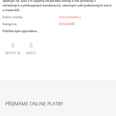
opakující se. Jsou s ní spojeny od počátku tvorby a nás provázejí v
nečekaných a překvapivých kombinacích, otevírající svět podmanivých tvarů
a materiálů.
Jméno značky
:
Anina Jewellery
Kategorie
:
DESIGNÉŘI
Položka byla vyprodána…
ZEPTAT SE
SDÍLET
Z
Á
PŘIJÍMÁME ONLINE PLATBY
P
A