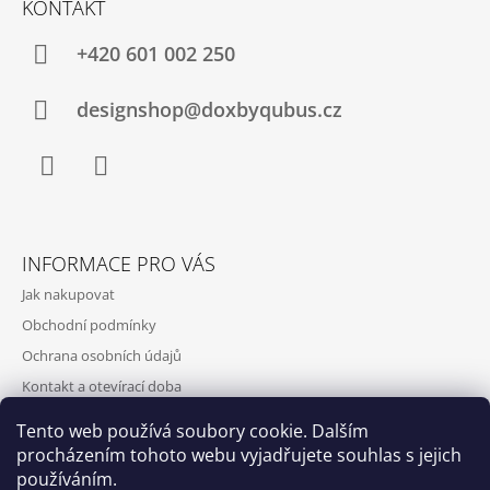
KONTAKT
+420‭ 601 002 250
designshop@doxbyqubus.cz
Facebook
Instagram
INFORMACE PRO VÁS
Jak nakupovat
Obchodní podmínky
Ochrana osobních údajů
Kontakt a otevírací doba
Doprava a platba
Tento web používá soubory cookie. Dalším
O nás
procházením tohoto webu vyjadřujete souhlas s jejich
používáním.