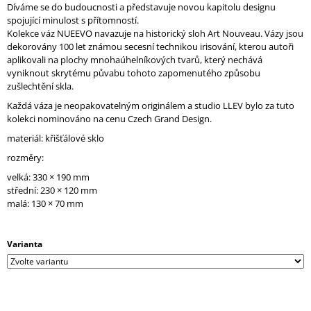
Díváme se do budoucnosti a představuje novou kapitolu designu
J
spojující minulost s přítomností.
E
Kolekce váz NUEEVO navazuje na historický sloh Art Nouveau.
Vázy jsou
M
dekorovány 100 let známou secesní technikou irisování, kterou autoři
E
aplikovali na plochy mnohaúhelníkových tvarů, který nechává
vyniknout skrytému půvabu tohoto zapomenutého způsobu
zušlechtění skla.
Každá váza je neopakovatelným originálem a studio LLEV bylo za tuto
kolekci nominováno na cenu Czech Grand Design.
materiál: křišťálové sklo
rozměry:
velká: 330 × 190 mm
střední: 230 × 120 mm
malá: 130 × 70 mm
Varianta