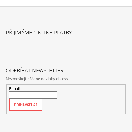
Z
Á
PŘIJÍMÁME ONLINE PLATBY
P
A
T
Í
ODEBÍRAT NEWSLETTER
Nezmeškejte žádné novinky či slevy!
E-mail
PŘIHLÁSIT SE