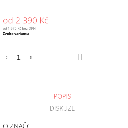
od
2 390 Kč
od
1 975 Kč
bez DPH
Měrná
Zvolte variantu
cena:
DO
KOŠÍKU
POPIS
DISKUZE
O ZNAČCE