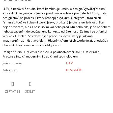
LLEV je nezávislé studio, které kombinuje umění a design. Vytvářejí vlastní
expresivní designové objekty a produktové kolekce pro galerie i firmy. Svůj
design staví na procesu, který propojuje výzkum s integritou tradičních
řemesel. Používají vlastní tvůrčí jazyk, pro který je charakteristická práce
nejen s tvarem, ale i s poselstvím každého produktu nebo díla, jeho příběhem
nebo zasazením do současného kontextu udržitelnosti. Zajímají se o funkci
věcí ve 21. století. Středem jejich práce je člověk, který je jakýmsi
imaginárním zaměstnavatelem. Hlavním cílem jejich tvorby je zjednodušit a
obohatit designem a uměním lidský život.
Design studio LLEV vzniklo v r. 2004 po absolvování UMPRUM v Praze.
Pracuje s intuicí, moderními i tradičními technologiemi.
Jméno značky
:
LLEV
Kategorie
:
DESIGNÉŘI
ZEPTAT SE
SDÍLET