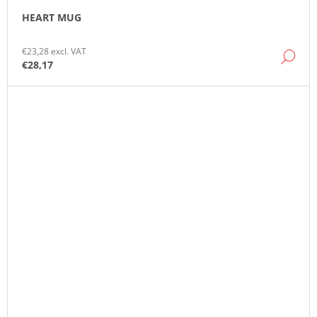
HEART MUG
€23,28 excl. VAT
DE
€28,17