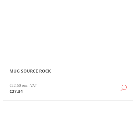
MUG SOURCE ROCK
€22,60 excl. VAT
DE
€27,34