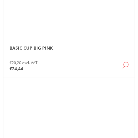
BASIC CUP BIG PINK
€20,20 excl. VAT
DE
€24,44