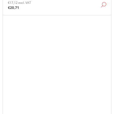
€17,12 excl. VAT
DE
€20,71