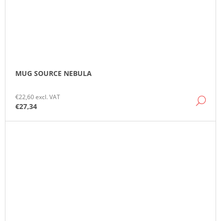
MUG SOURCE NEBULA
€22,60 excl. VAT
DE
€27,34