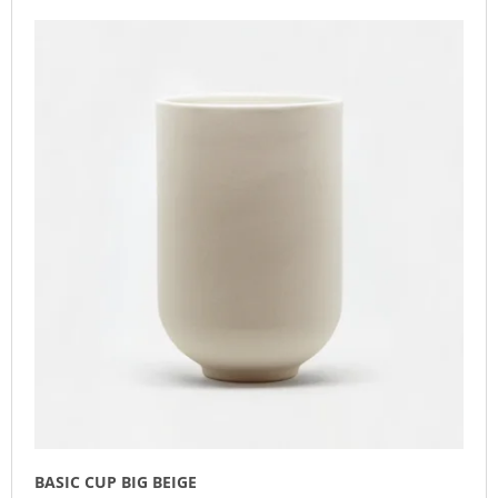
L
O
I
I
D
N
S
U
G
T
C
F
O
T
O
F
S
R
P
O
?
R
R
O
T
D
I
U
N
SEARCH
C
G
T
S
W
E
R
E
BASIC CUP BIG BEIGE
C