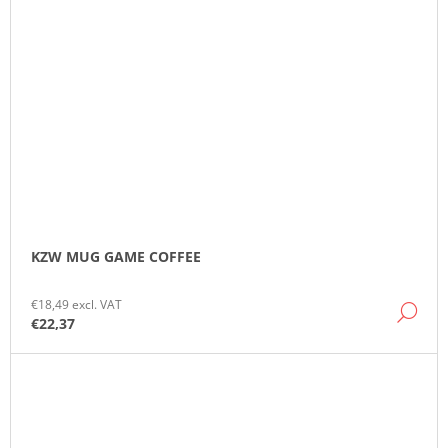
KZW MUG GAME COFFEE
€18,49 excl. VAT
DE
€22,37