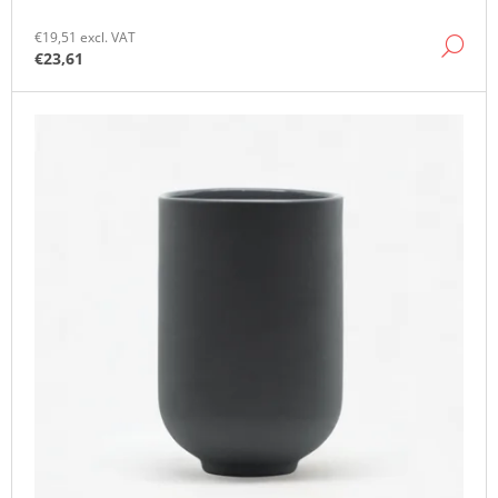
O
M
€19,51 excl. VAT
DE
M
€23,61
E
N
D