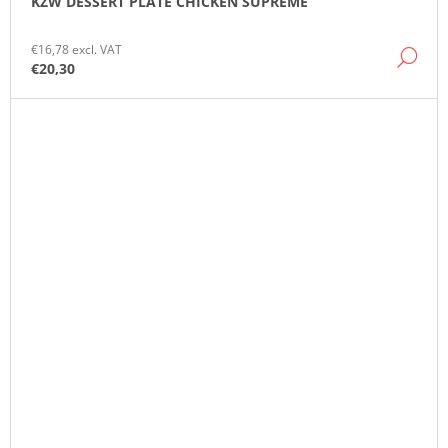
KZW DESSERT PLATE CHICKEN SUPREME
€16,78 excl. VAT
DE
€20,30