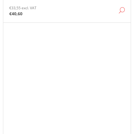
€33,55 excl. VAT
DE
€40,60