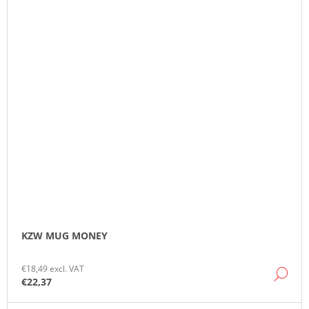
KZW MUG MONEY
€18,49 excl. VAT
DE
€22,37