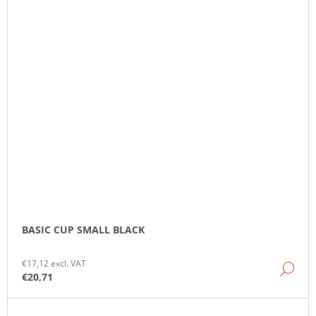
BASIC CUP SMALL BLACK
€17,12 excl. VAT
DE
€20,71