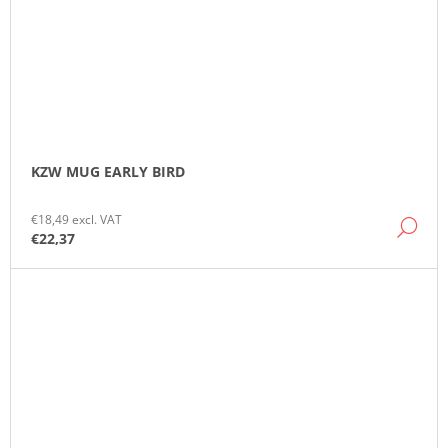
KZW MUG EARLY BIRD
€18,49 excl. VAT
DE
€22,37