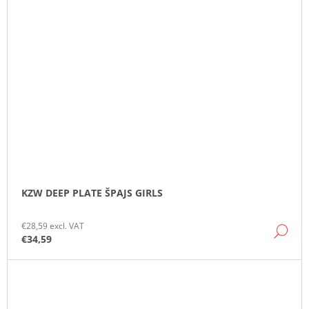
KZW DEEP PLATE ŠPAJS GIRLS
€28,59 excl. VAT
DE
€34,59