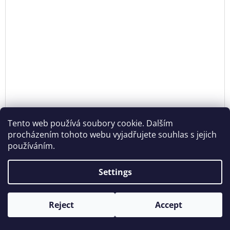
Tento web používá soubory cookie. Dalším
procházením tohoto webu vyjadřujete souhlas s jejich
používáním.
MUG SOURCE ROOTS
Settings
€22,60 excl. VAT
DE
€27,34
Reject
Accept
Opening hours: Tue - Sun - 11:00 -19:00