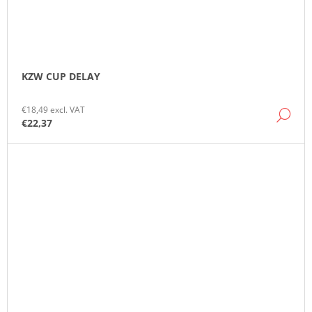
KZW CUP DELAY
€18,49 excl. VAT
DE
€22,37