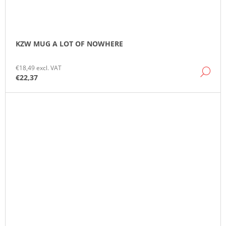
KZW MUG A LOT OF NOWHERE
€18,49 excl. VAT
DE
€22,37